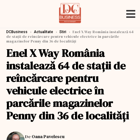
›
›
›
Enel X Way România instalează 64
DCBusiness
Actualitate
Stiri
de stații de reîncărcare pentru vehicule electrice în parcările
magazinelor Penny din 36 de localități
Enel X Way România
instalează 64 de stații de
reîncărcare pentru
vehicule electrice în
parcările magazinelor
Penny din 36 de localități
De
Oana Pavelescu