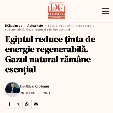
›
›
Egiptul reduce ţinta de energie
DCBusiness
Actualitate
regenerabilă. Gazul natural rămâne esențial
Egiptul reduce ţinta de
energie regenerabilă.
Gazul natural rămâne
esențial
De
Mihai Ciobanu
20 OCTOMBRIE 2024