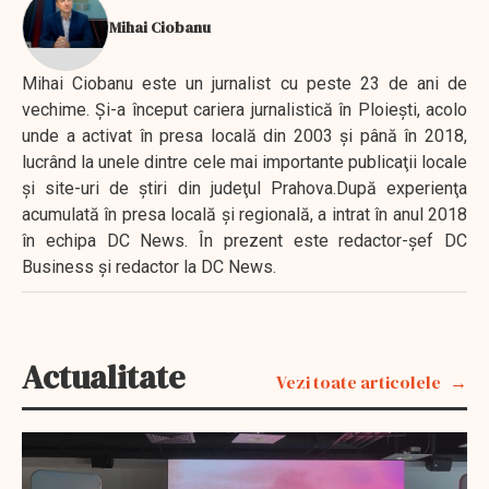
Mihai Ciobanu
Mihai Ciobanu este un jurnalist cu peste 23 de ani de
vechime. Şi-a început cariera jurnalistică în Ploieşti, acolo
unde a activat în presa locală din 2003 şi până în 2018,
lucrând la unele dintre cele mai importante publicaţii locale
şi site-uri de ştiri din judeţul Prahova.După experienţa
acumulată în presa locală şi regională, a intrat în anul 2018
în echipa DC News. În prezent este redactor-şef DC
Business şi redactor la DC News.
Actualitate
Vezi toate articolele