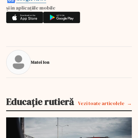
și în aplicațiile mobile
Matei Ion
Educație rutieră
Vezi toate articolele