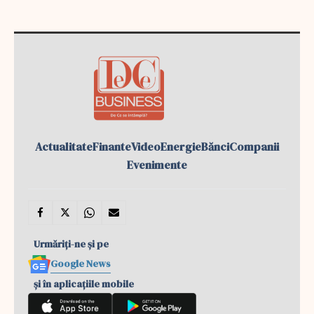
Actualitate
Finante
Video
Energie
Bănci
Companii
Evenimente
Urmăriți-ne și pe
Google News
și în aplicațiile mobile