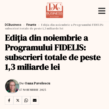
›
›
Ediția din noiembrie a Programului FIDELIS:
DCBusiness
Finante
subscrieri totale de peste 1,3 miliarde lei
Ediția din noiembrie a
Programului FIDELIS:
subscrieri totale de peste
1,3 miliarde lei
De
Oana Pavelescu
17 NOIEMBRIE 2025