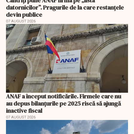
Când îți pune ANAF firma pe „lista
datornicilor”. Pragurile de la care restanțele
devin publice
07 AUGUST 2026
ANAF a început notificările. Firmele care nu
au depus bilanțurile pe 2025 riscă să ajungă
inactive fiscal
07 AUGUST 2026