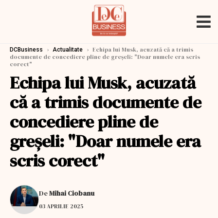
›
›
Echipa lui Musk, acuzată că a trimis
DCBusiness
Actualitate
documente de concediere pline de greşeli: "Doar numele era scris
corect"
Echipa lui Musk, acuzată
că a trimis documente de
concediere pline de
greşeli: "Doar numele era
scris corect"
De
Mihai Ciobanu
03 APRILIE 2025