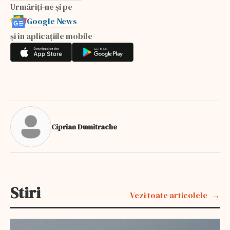
Urmăriți-ne și pe
Google News
și în aplicațiile mobile
Ciprian Dumitrache
Stiri
Vezi toate articolele