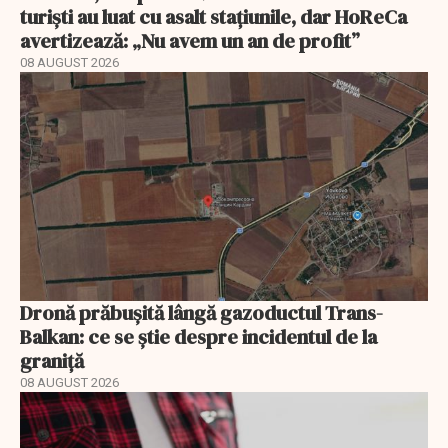
turiști au luat cu asalt stațiunile, dar HoReCa
avertizează: „Nu avem un an de profit”
08 AUGUST 2026
Dronă prăbușită lângă gazoductul Trans-
Balkan: ce se știe despre incidentul de la
graniță
08 AUGUST 2026