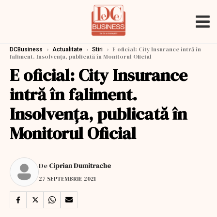
›
›
›
E oficial: City Insurance intră în
DCBusiness
Actualitate
Stiri
faliment. Insolvența, publicată în Monitorul Oficial
E oficial: City Insurance
intră în faliment.
Insolvența, publicată în
Monitorul Oficial
De
Ciprian Dumitrache
27 SEPTEMBRIE 2021