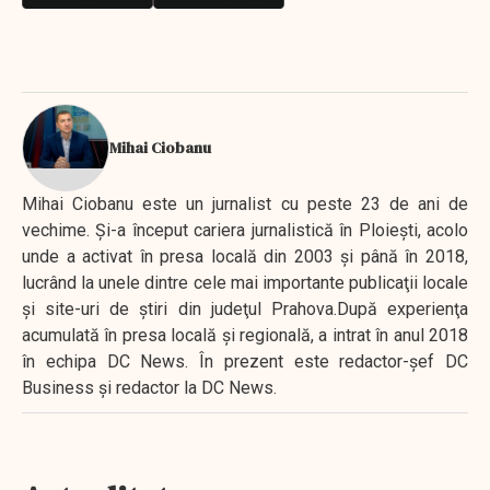
Mihai Ciobanu
Mihai Ciobanu este un jurnalist cu peste 23 de ani de
vechime. Şi-a început cariera jurnalistică în Ploieşti, acolo
unde a activat în presa locală din 2003 şi până în 2018,
lucrând la unele dintre cele mai importante publicaţii locale
şi site-uri de ştiri din judeţul Prahova.După experienţa
acumulată în presa locală şi regională, a intrat în anul 2018
în echipa DC News. În prezent este redactor-şef DC
Business şi redactor la DC News.