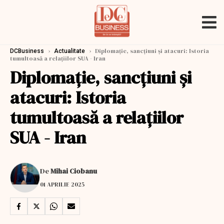
›
›
Diplomație, sancțiuni și atacuri: Istoria
DCBusiness
Actualitate
tumultoasă a relațiilor SUA - Iran
Diplomație, sancțiuni și
atacuri: Istoria
tumultoasă a relațiilor
SUA - Iran
De
Mihai Ciobanu
01 APRILIE 2025