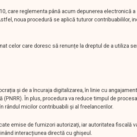
2010, care reglementa până acum depunerea electronică a
 Astfel, noua procedură se aplică tuturor contribuabililor, i
t celor care doresc să renunțe la dreptul de a utiliza ser
crația și de a încuraja digitalizarea, în linie cu angajamen
ță (PNRR). În plus, procedura va reduce timpul de procesa
n rândul micilor contribuabili și al freelancerilor.
te emise de furnizori autorizați, iar autoritatea fiscală va
iminând interacțiunea directă cu ghișeul.