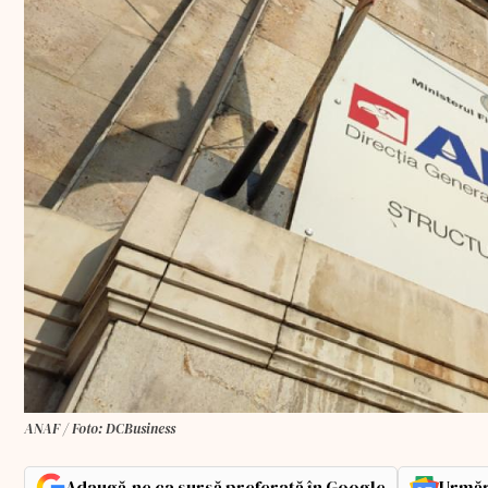
ANAF / Foto: DCBusiness
Adaugă-ne ca sursă preferată în Google
Urmăr