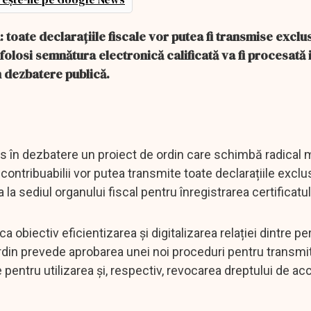
toate declarațiile fiscale vor putea fi transmise exclus
 folosi semnătura electronică calificată va fi procesată 
în dezbatere publică.
s în dezbatere un proiect de ordin care schimbă radical 
contribuabilii vor putea transmite toate declarațiile exclus
a sediul organului fiscal pentru înregistrarea certificatulu
ca obiectiv eficientizarea și digitalizarea relației dintre p
 ordin prevede aprobarea unei noi proceduri pentru transmi
 pentru utilizarea și, respectiv, revocarea dreptului de ac