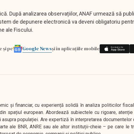
blică. După analizarea observațiilor, ANAF urmează să publ
l sistem de depunere electronică va deveni obligatoriu pent
ne ale Fiscului.
Google News
e și pe
și în aplicațiile mobile
 și financiar, cu experiență solidă în analiza politicilor fiscal
in spațiul european. Abordează subiectele cu rigoare, atenție l
i asupra populației. Are expertiză în interpretarea documentelor 
oarte ale BNR, ANRE sau ale altor instituții-cheie – pe care le 
interesat de economie, companii și politici publice.