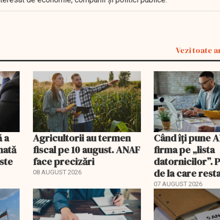
Vezi toate a
ă a
Agricultorii au termen
Când îți pune 
nată
fiscal pe 10 august. ANAF
firma pe „lista
ste
face precizări
datornicilor”. 
de la care rest
08 AUGUST 2026
devin publice
07 AUGUST 2026