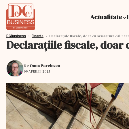
Actualitate
›
›
Declarațiile fiscale, doar cu semnătură calificat
DCBusiness
Finante
Declarațiile fiscale, doa
De
Oana Pavelescu
09 APRILIE 2025