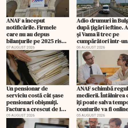
ANAF a început
Adio drumuri în Bul
notificările. Firmele
după țigări ieftine.
care nu au depus
și Vama îi trec pe
bilanțurile pe 2025 riscă
cumpărători într-un
să ajungă inactive fiscal
registru electronic
07 AUGUST 2026
06 AUGUST 2026
Un pensionar de
ANAF schimbă regul
serviciu costă cât șase
medierii. Întâlnirea
pensionari obișnuiți.
îți poate salva temp
Factura a crescut de 14
conturile va fi onlin
ori mai repede
05 AUGUST 2026
05 AUGUST 2026