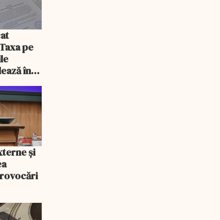
at
 Taxa pe
ile
lează în
xterne și
ea
provocări