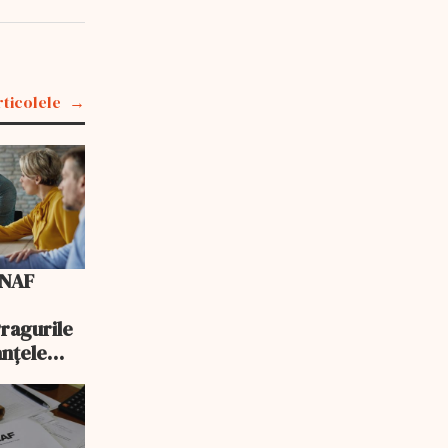
rticolele
ANAF
Pragurile
anțele