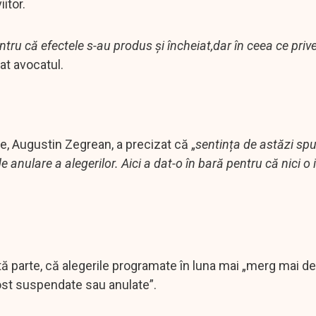
itor.
ntru că efectele s-au produs și încheiat,dar în ceea ce priv
iat avocatul.
le, Augustin Zegrean, a precizat că „
sentința de astăzi sp
 anulare a alegerilor. Aici a dat-o în bară pentru că nici o
altă parte, că alegerile programate în luna mai „merg mai d
fost suspendate sau anulate”.