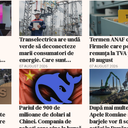
Transelectrica are undă
Termen ANAF ch
verde să deconecteze
Firmele care p
marii consumatori de
renunța la TVA
n
energie. Care sunt
10 august
condițiile
07 AUGUST 2026
07 AUGUST 2026
Pariul de 900 de
După mai multe
ste
milioane de dolari al
Apele Române 
are
Chinei. Compania de
barjele vor fi 