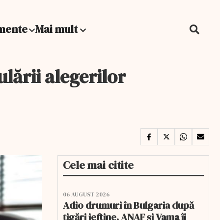
mente
Mai mult
lării alegerilor
Cele mai citite
06 AUGUST 2026
Adio drumuri în Bulgaria după
țigări ieftine. ANAF și Vama îi