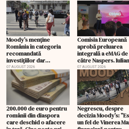
Moody’s menține
Comisia Europeană
România în categoria
aprobă preluarea
recomandată
integrală a eMAG de
investițiilor dar
către Naspers. Iulia
transmite un
Stanciu iese din
07 AUGUST 2026
07 AUGUST 2026
avertisment
acționariat
200.000 de euro pentru
Negrescu, despre
românii din diaspora
decizia Moody’s: ”E
care deschid o afacere
un fel de Vinerea M