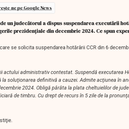
ește-ne pe Google News
nde un judecătorul a dispus suspendarea executării hotă
gerile prezidențiale din decembrie 2024. Ce spun exper
 care se solicita suspendarea hotărârii CCR din 6 decemb
i actului administrativ contestat. Suspendă executarea Ho
 la soluţionarea definitivă a cauzei. Admite acţiunea în an
decembrie 2024. Obligă pârâta la plata cheltuielilor de jud
ciară de timbru. Cu drept de recurs în 5 zile de la pronunţ
tiţie.