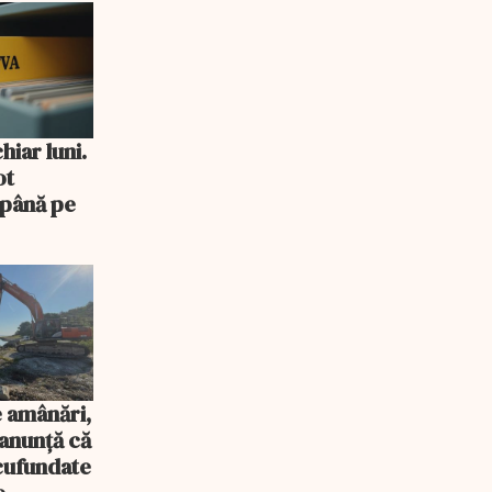
iar luni.
ot
 până pe
 amânări,
anunță că
scufundate