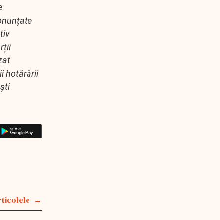
e
ronunțate
tiv
ții
zat
i hotărârii
ști
rticolele