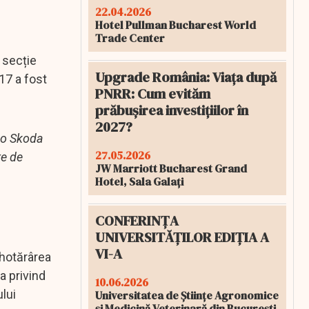
22.04.2026
Hotel Pullman Bucharest World
Trade Center
 secție
Upgrade România: Viața după
17 a fost
PNRR: Cum evităm
prăbușirea investițiilor în
2027?
 o Skoda
27.05.2026
re de
JW Marriott Bucharest Grand
Hotel, Sala Galați
CONFERINȚA
UNIVERSITĂȚILOR EDIȚIA A
VI-A
 hotărârea
a privind
10.06.2026
lui
Universitatea de Științe Agronomice
și Medicină Veterinară din București