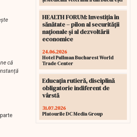
HEALTH FORUM: Investiția în
ește
sănătate – pilon al securității
naționale și al dezvoltării
economice
24.06.2026
Hotel Pullman Bucharest World
une că
Trade Center
 instanță
Educația rutieră, disciplină
obligatorie indiferent de
vârstă
31.07.2026
Platourile DC Media Group
eparte