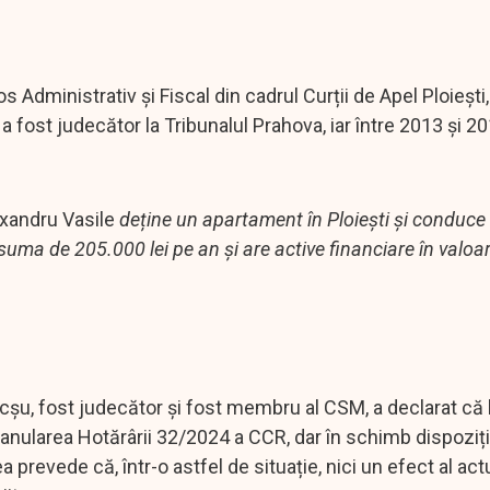
Administrativ și Fiscal din cadrul Curții de Apel Ploiești,
fost judecător la Tribunalul Prahova, iar între 2013 și 20
exandru Vasile
deține un apartament în Ploiești și conduce
 suma de 205.000 lei pe an și are active financiare în valoa
șu, fost judecător și fost membru al CSM, a declarat că
e anularea Hotărârii 32/2024 a CCR, dar în schimb dispoziți
revede că, într-o astfel de situație, nici un efect al actu