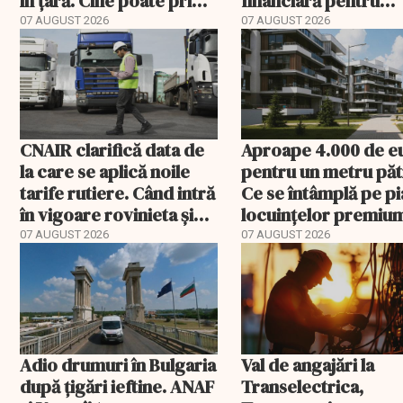
în țară. Cine poate primi
financiară pentru
banii și ce trebuie
România”. Miza nu s
07 AUGUST 2026
07 AUGUST 2026
rambursat
încheie în această s
CNAIR clarifică data de
Aproape 4.000 de e
la care se aplică noile
pentru un metru păt
tarife rutiere. Când intră
Ce se întâmplă pe pi
în vigoare rovinieta și
locuințelor premiu
TollRo
07 AUGUST 2026
07 AUGUST 2026
Adio drumuri în Bulgaria
Val de angajări la
după țigări ieftine. ANAF
Transelectrica,