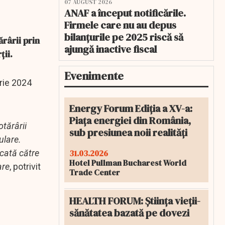
07 AUGUST 2026
ANAF a început notificările.
Firmele care nu au depus
bilanțurile pe 2025 riscă să
rârii prin
ajungă inactive fiscal
ții.
Evenimente
rie 2024
Energy Forum Ediția a XV-a:
Piața energiei din România,
tărârii
sub presiunea noii realități
ulare.
31.03.2026
ecată către
Hotel Pullman Bucharest World
are
, potrivit
Trade Center
HEALTH FORUM: Știința vieții-
sănătatea bazată pe dovezi