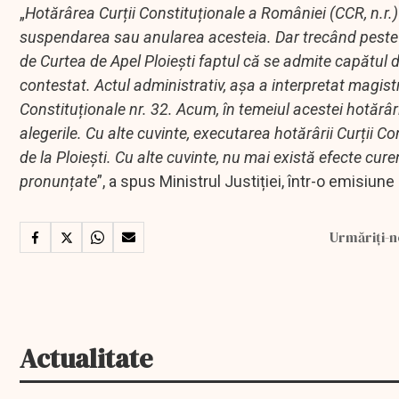
„
Hotărârea Curții Constituționale a României (CCR, n.r.)
suspendarea sau anularea acesteia. Dar trecând peste a
de Curtea de Apel Ploiești faptul că se admite capătul 
contestat. Actul administrativ, așa a interpretat magist
Constituționale nr. 32. Acum, în temeiul acestei hotărâ
alegerile. Cu alte cuvinte, executarea hotărârii Curții C
de la Ploiești. Cu alte cuvinte, nu mai există efecte cur
pronunțate
”, a spus Ministrul Justiției, într-o emisiune 
Urmăriți-n
Actualitate