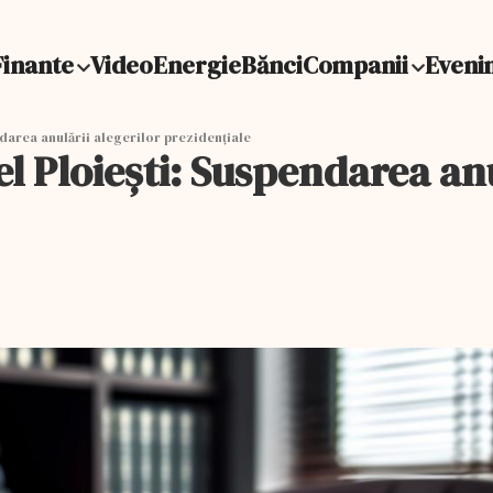
Finante
Video
Energie
Bănci
Companii
Eveni
ndarea anulării alegerilor prezidențiale
el Ploieşti: Suspendarea anu