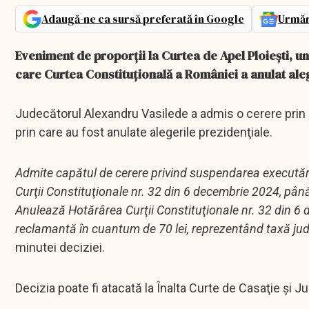
Adaugă-ne ca sursă preferată în Google
Urmăr
Eveniment de proporții la Curtea de Apel Ploiești, u
care Curtea Constituțională a României a anulat ale
Judecătorul Alexandru Vasilede a admis o cerere prin
prin care au fost anulate alegerile prezidenţiale.
Admite capătul de cerere privind suspendarea executări
Curţii Constituţionale nr. 32 din 6 decembrie 2024, până
Anulează Hotărârea Curţii Constituţionale nr. 32 din 6 
reclamantă în cuantum de 70 lei, reprezentând taxă judi
minutei deciziei.
Decizia poate fi atacată la Înalta Curte de Casaţie şi Jus