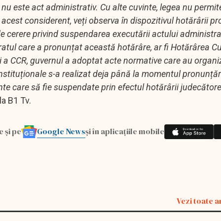
 nu este act administrativ. Cu alte cuvinte, legea nu permit
cest considerent, veți observa în dispozitivul hotărârii p
de cerere privind suspendarea executării actului administra
ratul care a pronunțat această hotărâre, ar fi Hotărârea Cur
ri a CCR, guvernul a adoptat acte normative care au organi
onstituționale s-a realizat deja până la momentul pronunțări
ente care să fie suspendate prin efectul hotărârii judecătore
la B1 Tv.
Google News
e și pe
și în aplicațiile mobile
Vezi toate a