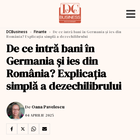
›
›
De ce intră bani în Germania și ies din
DCBusiness
Finante
România? Explicația simplă a dezechilibrului
De ce intră bani în
Germania și ies din
România? Explicația
simplă a dezechilibrului
De
Oana Pavelescu
04 APRILIE 2025