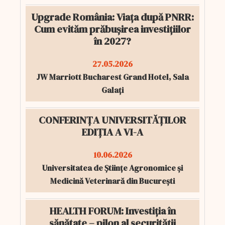
Upgrade România: Viața după PNRR:
Cum evităm prăbușirea investițiilor
în 2027?
27.05.2026
JW Marriott Bucharest Grand Hotel, Sala
Galați
CONFERINȚA UNIVERSITĂȚILOR
EDIȚIA A VI-A
10.06.2026
Universitatea de Științe Agronomice și
Medicină Veterinară din București
HEALTH FORUM: Investiția în
sănătate – pilon al securității