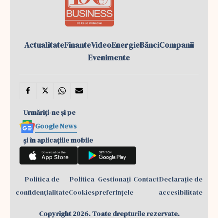
Actualitate
Finante
Video
Energie
Bănci
Companii
Evenimente
Urmăriți-ne și pe
Google News
și în aplicațiile mobile
Politica de
Politica
Gestionați
Contact
Declarație de
confidențialitate
Cookies
preferințele
accesibilitate
Copyright 2026. Toate drepturile rezervate.