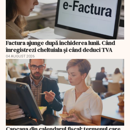
Factura ajunge după închiderea lunii. Când
înregistrezi cheltuiala și când deduci TVA
04 AUGUST 2026
Capcana din calendarul fiscal: termenul care