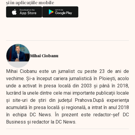
și în aplicațiile mobile
Mihai Ciobanu
Mihai Ciobanu este un jurnalist cu peste 23 de ani de
vechime. Şi-a început cariera jurnalistică în Ploieşti, acolo
unde a activat în presa locală din 2003 şi până în 2018,
lucrând la unele dintre cele mai importante publicaţii locale
şi site-uri de ştiri din judeţul Prahova.După experienţa
acumulată în presa locală şi regională, a intrat în anul 2018
în echipa DC News. În prezent este redactor-şef DC
Business şi redactor la DC News.