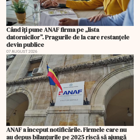
Când îți pune ANAF firma pe „lista
datornicilor”. Pragurile de la care restanțele
devin publice
07 AUGUST 2026
ANAF a început notificările. Firmele care nu
au depus bilanțurile pe 2025 riscă să ajungă