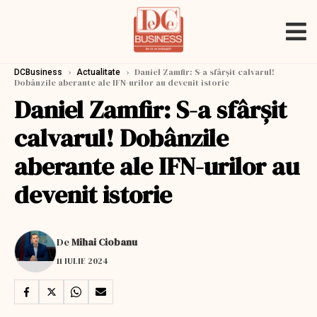
›
›
Daniel Zamfir: S-a sfârşit calvarul!
DCBusiness
Actualitate
Dobânzile aberante ale IFN-urilor au devenit istorie
Daniel Zamfir: S-a sfârşit
calvarul! Dobânzile
aberante ale IFN-urilor au
devenit istorie
De
Mihai Ciobanu
11 IULIE 2024