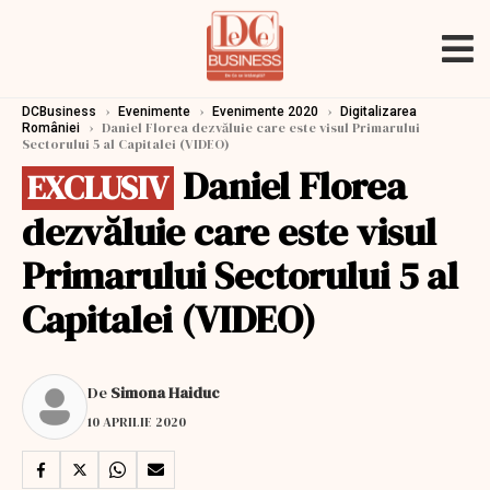
›
›
›
DCBusiness
Evenimente
Evenimente 2020
Digitalizarea
›
Daniel Florea dezvăluie care este visul Primarului
României
Sectorului 5 al Capitalei (VIDEO)
Daniel Florea
EXCLUSIV
dezvăluie care este visul
Primarului Sectorului 5 al
Capitalei (VIDEO)
De
Simona Haiduc
10 APRILIE 2020