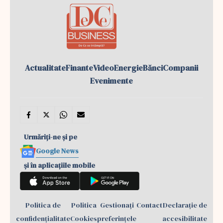
Actualitate
Finante
Video
Energie
Bănci
Companii
Evenimente
Urmăriți-ne și pe
Google News
și în aplicațiile mobile
Politica de
Politica
Gestionați
Contact
Declarație de
confidențialitate
Cookies
preferințele
accesibilitate