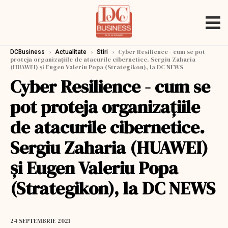
›
›
›
Cyber Resilience - cum se pot
DCBusiness
Actualitate
Stiri
proteja organizaţiile de atacurile cibernetice. Sergiu Zaharia
(HUAWEI) şi Eugen Valeriu Popa (Strategikon), la DC NEWS
Cyber Resilience - cum se
pot proteja organizaţiile
de atacurile cibernetice.
Sergiu Zaharia (HUAWEI)
şi Eugen Valeriu Popa
(Strategikon), la DC NEWS
24 SEPTEMBRIE 2021