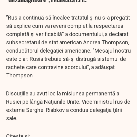
”dezamăgitoare”, relatează EFE.
”Rusia continuă să încalce tratatul şi nu s-a pregătit
să explice cum va reveni complet la respectarea
completă şi verificabilă” a documentului, a declarat
subsecretarul de stat american Andrea Thompson,
conducătorul delegației americane. ”Mesajul nostru
este clar: Rusia trebuie să-şi distrugă sistemul de
rachete care contravine acordului”, a adăugat
Thompson
Discuțiile au avut loc la misiunea permanentă a
Rusiei pe lângă Naţiunile Unite. Viceministrul rus de
externe Serghei Riabkov a condus delegaţia ţării
sale.
Citește și: