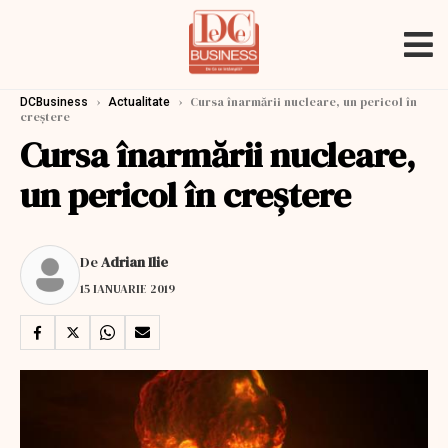
›
›
Cursa înarmării nucleare, un pericol în
DCBusiness
Actualitate
creștere
Cursa înarmării nucleare,
un pericol în creștere
De
Adrian Ilie
15 IANUARIE 2019