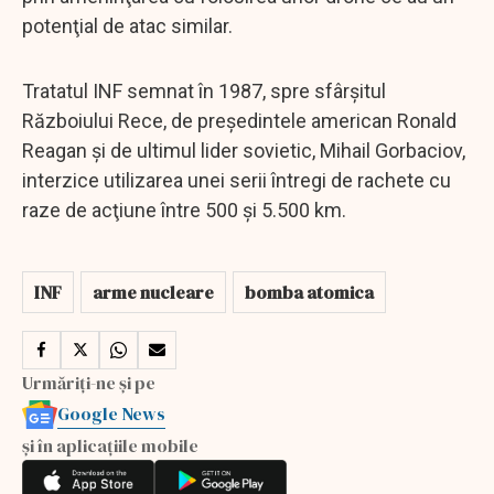
potenţial de atac similar.
Tratatul INF semnat în 1987, spre sfârşitul
Războiului Rece, de preşedintele american Ronald
Reagan şi de ultimul lider sovietic, Mihail Gorbaciov,
interzice utilizarea unei serii întregi de rachete cu
raze de acţiune între 500 şi 5.500 km.
INF
arme nucleare
bomba atomica
Urmăriți-ne și pe
Google News
și în aplicațiile mobile