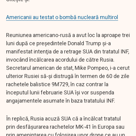
Americanii au testat o bombă nucleară multirol
Reuniunea americano-rusă a avut loc la aproape trei
luni după ce preşedintele Donald Trump şi-a
manifestat intenţia de a retrage SUA din tratatul INF,
invocând încălcarea acordului de către Rusia.
Secretarul american de stat, Mike Pompeo, i-a cerut
ulterior Rusiei să-şi distrugă în termen de 60 de zile
rachetele balistice 9M729, în caz contrar la
începutul lunii februarie SUA îşi vor suspenda
angajamentele asumate în baza tratatului INF.
În replică, Rusia acuză SUA că a încălcat tratatul
prin desfăşurarea rachetelor MK-41 în Europa sau
prin ameninţarea cu folosirea unor drone ce au un