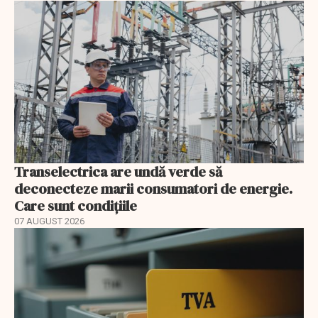
Transelectrica are undă verde să
deconecteze marii consumatori de energie.
Care sunt condițiile
07 AUGUST 2026