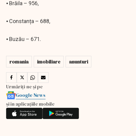
⦁ Brăila – 956,
⦁ Constanța – 688,
⦁ Buzău – 671.
romania
imobiliare
anunturi
Urmăriți-ne și pe
Google News
și în aplicațiile mobile