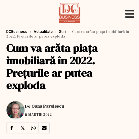
›
›
›
Cum va arăta piața imobiliară în
DCBusiness
Actualitate
Stiri
2022. Prețurile ar putea exploda
Cum va arăta piața
imobiliară în 2022.
Prețurile ar putea
exploda
De
Oana Pavelescu
11 MARTIE 2022