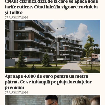
CNAIR clarifică data de la care se aplică noile
tarife rutiere. Când intră în vigoare rovinieta
și TollRo
07 AUGUST 2026
Aproape 4.000 de euro pentru un metru
pătrat. Ce se întâmplă pe piața locuințelor
premium
07 AUGUST 2026