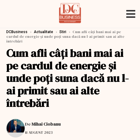
›
›
›
Cum afli câţi bani mai ai pe
DCBusiness
Actualitate
Stiri
cardul de energie şi unde poţi suna dacă nu l-ai primit sau ai alte
întrebări
Cum afli câţi bani mai ai
pe cardul de energie şi
unde poţi suna dacă nu l-
ai primit sau ai alte
întrebări
De
Mihai Ciobanu
11 AUGUST 2023