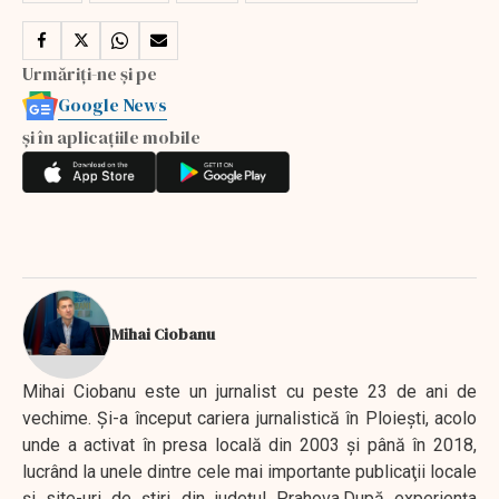
Urmăriți-ne și pe
Google News
și în aplicațiile mobile
Mihai Ciobanu
Mihai Ciobanu este un jurnalist cu peste 23 de ani de
vechime. Şi-a început cariera jurnalistică în Ploieşti, acolo
unde a activat în presa locală din 2003 şi până în 2018,
lucrând la unele dintre cele mai importante publicaţii locale
şi site-uri de ştiri din judeţul Prahova.După experienţa