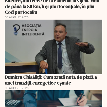
Bucureștiul trece de la caniculă la vijelii. Vânt
de până la 80 km/h și ploi torențiale, în plin
Cod portocaliu
06 AUGUST 2026
Dumitru Chisăliță: Cum arată nota de plată a
unei tranziții energetice eșuate
06 AUGUST 2026