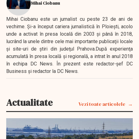
Mihai Ciobanu
Mihai Ciobanu este un jurnalist cu peste 23 de ani de
vechime. Şi-a început cariera jurnalistică în Ploieşti, acolo
unde a activat în presa locală din 2003 şi până în 2018,
lucrând la unele dintre cele mai importante publicaţii locale
şi site-uri de ştiri din judeţul Prahova.După experienţa
acumulată în presa locală şi regională, a intrat în anul 2018
în echipa DC News. În prezent este redactor-şef DC
Business şi redactor la DC News.
Actualitate
Vezi toate articolele