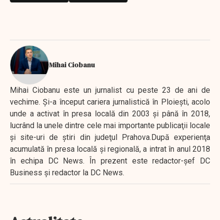
Mihai Ciobanu
Mihai Ciobanu este un jurnalist cu peste 23 de ani de
vechime. Şi-a început cariera jurnalistică în Ploieşti, acolo
unde a activat în presa locală din 2003 şi până în 2018,
lucrând la unele dintre cele mai importante publicaţii locale
şi site-uri de ştiri din judeţul Prahova.După experienţa
acumulată în presa locală şi regională, a intrat în anul 2018
în echipa DC News. În prezent este redactor-şef DC
Business şi redactor la DC News.