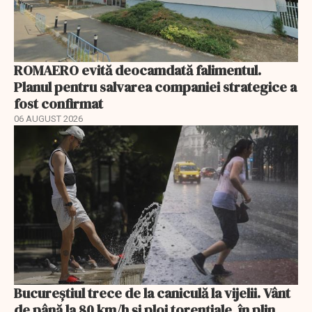
ROMAERO evită deocamdată falimentul.
Planul pentru salvarea companiei strategice a
fost confirmat
06 AUGUST 2026
Bucureștiul trece de la caniculă la vijelii. Vânt
de până la 80 km/h și ploi torențiale, în plin