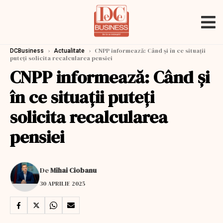
›
›
CNPP informează: Când şi în ce situaţii
DCBusiness
Actualitate
puteţi solicita recalcularea pensiei
CNPP informează: Când şi
în ce situaţii puteţi
solicita recalcularea
pensiei
De
Mihai Ciobanu
30 APRILIE 2025