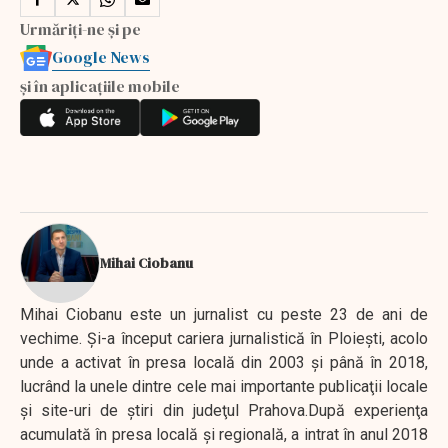
Urmăriți-ne și pe
Google News
și în aplicațiile mobile
Mihai Ciobanu
Mihai Ciobanu este un jurnalist cu peste 23 de ani de
vechime. Şi-a început cariera jurnalistică în Ploieşti, acolo
unde a activat în presa locală din 2003 şi până în 2018,
lucrând la unele dintre cele mai importante publicaţii locale
şi site-uri de ştiri din judeţul Prahova.După experienţa
acumulată în presa locală şi regională, a intrat în anul 2018