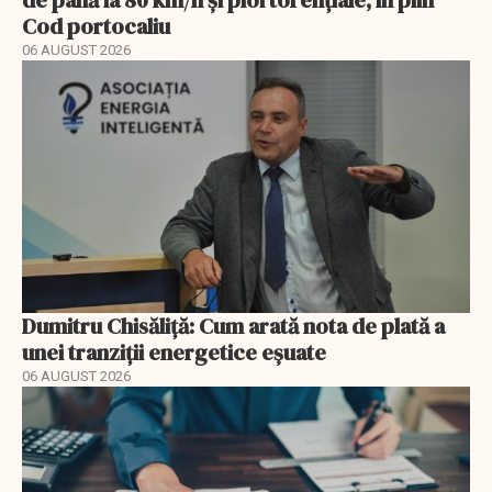
de până la 80 km/h și ploi torențiale, în plin
Cod portocaliu
06 AUGUST 2026
Dumitru Chisăliță: Cum arată nota de plată a
unei tranziții energetice eșuate
06 AUGUST 2026