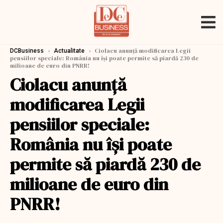
›
›
Ciolacu anunţă modificarea Legii
DCBusiness
Actualitate
pensiilor speciale: România nu își poate permite să piardă 230 de
milioane de euro din PNRR!
Ciolacu anunţă
modificarea Legii
pensiilor speciale:
România nu își poate
permite să piardă 230 de
milioane de euro din
PNRR!