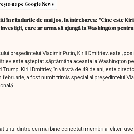
ește-ne pe Google News
ti în rândurile de mai jos, la întrebarea: "Cine este Kiri
u investiții, care ar urma să ajungă la Washington pentru
lui președintelui Vladimir Putin, Kirill Dmitriev, este „posi
itriev este așteptat săptămâna aceasta la Washington pe
Trump. Kirill Dmitriev, în vârstă de 49 de ani, este directo
n februarie, a fost numit trimis special al președintelui Vl
ională.
at unul dintre cei mai bine conectați membri ai elitei ruse 