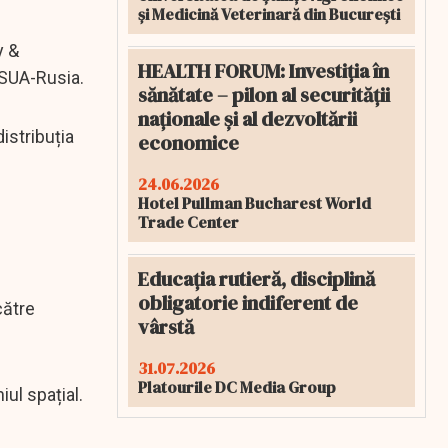
și Medicină Veterinară din București
y &
HEALTH FORUM: Investiția în
i SUA-Rusia.
sănătate – pilon al securității
naționale și al dezvoltării
istribuția
economice
24.06.2026
Hotel Pullman Bucharest World
Trade Center
Educația rutieră, disciplină
obligatorie indiferent de
către
vârstă
31.07.2026
Platourile DC Media Group
ul spațial.