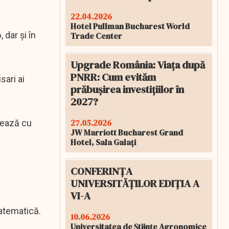
22.04.2026
Hotel Pullman Bucharest World
 dar și în
Trade Center
Upgrade România: Viața după
PNRR: Cum evităm
sari ai
prăbușirea investițiilor în
2027?
27.05.2026
orează cu
JW Marriott Bucharest Grand
Hotel, Sala Galați
CONFERINȚA
UNIVERSITĂȚILOR EDIȚIA A
VI-A
matematică.
10.06.2026
Universitatea de Științe Agronomice