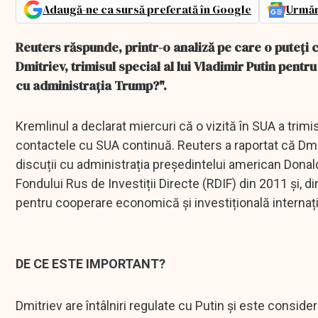
Adaugă-ne ca sursă preferată în Google
Urmăr
Reuters răspunde, printr-o analiză pe care o puteţi ci
Dmitriev, trimisul special al lui Vladimir Putin pentr
cu administrația Trump?".
Kremlinul a declarat miercuri că o vizită în SUA a trimisu
contactele cu SUA continuă. Reuters a raportat că Dm
discuții cu administrația președintelui american Donald 
Fondului Rus de Investiții Directe (RDIF) din 2011 și, di
pentru cooperare economică și investițională internaț
DE CE ESTE IMPORTANT?
Dmitriev are întâlniri regulate cu Putin și este consider