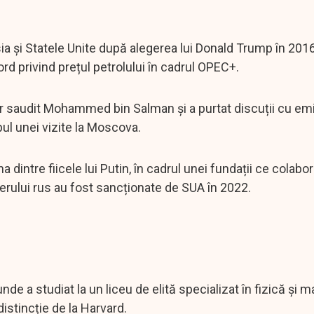
sia și Statele Unite după alegerea lui Donald Trump în 2016,
rd privind prețul petrolului în cadrul OPEC+.
tor saudit Mohammed bin Salman și a purtat discuții cu emi
pul unei vizite la Moscova.
a dintre fiicele lui Putin, în cadrul unei fundații ce colab
derului rus au fost sancționate de SUA în 2022.
nde a studiat la un liceu de elită specializat în fizică și 
istincție de la Harvard.