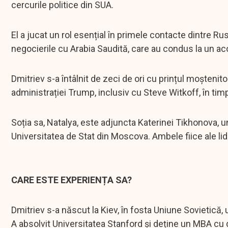
cercurile politice din SUA.
El a jucat un rol esențial în primele contacte dintre Ru
negocierile cu Arabia Saudită, care au condus la un aco
Dmitriev s-a întâlnit de zeci de ori cu prințul moșteni
administrației Trump, inclusiv cu Steve Witkoff, în tim
Soția sa, Natalya, este adjuncta Katerinei Tikhonova, un
Universitatea de Stat din Moscova. Ambele fiice ale li
CARE ESTE EXPERIENȚA SA?
Dmitriev s-a născut la Kiev, în fosta Uniune Sovietică, u
A absolvit Universitatea Stanford și deține un MBA cu d