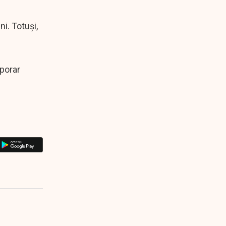
i. Totuși,
mporar