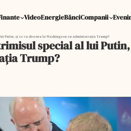
Finante
Video
Energie
Bănci
Companii
Eveni
l lui Putin, şi ce va discuta la Washington cu administrația Trump?
rimisul special al lui Putin,
rația Trump?