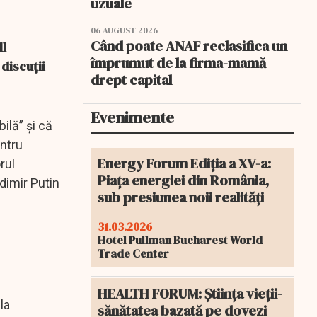
uzuale
06 AUGUST 2026
Când poate ANAF reclasifica un
ll
împrumut de la firma-mamă
 discuții
drept capital
Evenimente
bilă” și că
ntru
Energy Forum Ediția a XV-a:
rul
Piața energiei din România,
adimir Putin
sub presiunea noii realități
31.03.2026
Hotel Pullman Bucharest World
Trade Center
HEALTH FORUM: Știința vieții-
la
sănătatea bazată pe dovezi