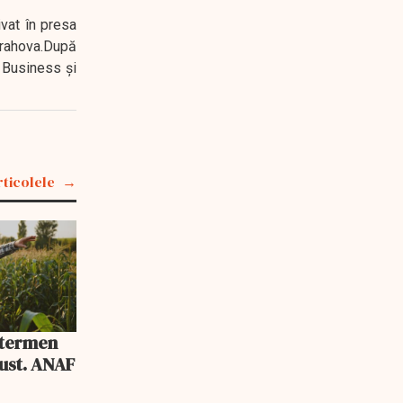
ivat în presa
 Prahova.După
 Business şi
rticolele
u termen
gust. ANAF