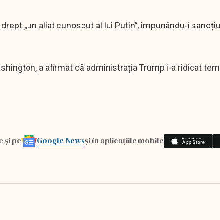
rept „un aliat cunoscut al lui Putin”, impunându-i sancțiun
ashington, a afirmat că administrația Trump i-a ridicat te
Google News
e și pe
și în aplicațiile mobile