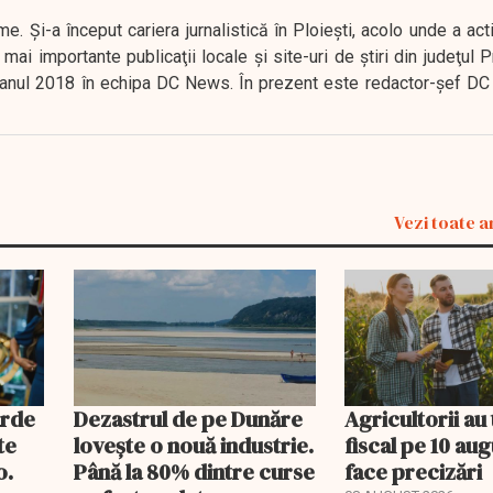
. Şi-a început cariera jurnalistică în Ploieşti, acolo unde a act
mai importante publicaţii locale şi site-uri de ştiri din judeţul
 în anul 2018 în echipa DC News. În prezent este redactor-şef DC
Vezi toate a
arde
Dezastrul de pe Dunăre
Agricultorii a
te
lovește o nouă industrie.
fiscal pe 10 au
o.
Până la 80% dintre curse
face precizări