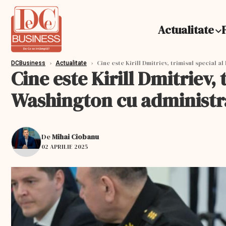
Actualitate
›
›
Cine este Kirill Dmitriev, trimisul special a
DCBusiness
Actualitate
Cine este Kirill Dmitriev, t
Washington cu administ
De
Mihai Ciobanu
02 APRILIE 2025