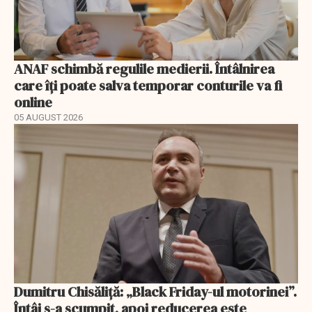
ANAF schimbă regulile medierii. Întâlnirea
care îți poate salva temporar conturile va fi
online
05 AUGUST 2026
Dumitru Chisăliță: „Black Friday-ul motorinei”.
Întâi s-a scumpit, apoi reducerea este