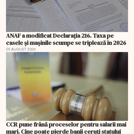
ANAF a modificat Declarația 216. Taxa pe
casele și mașinile scumpe se triplează în 2026
05 AUGUST 2026
CCR pune frână proceselor pentru salarii mai
mari. Cine poate pierde banii ceruți statului