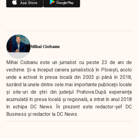
Mihai Ciobanu
Mihai Ciobanu este un jurnalist cu peste 23 de ani de
vechime. Şi-a început cariera jurnalistică în Ploieşti, acolo
unde a activat în presa locală din 2003 şi până în 2018,
lucrând la unele dintre cele mai importante publicaţii locale
şi site-uri de ştiri din judeţul Prahova.După experienţa
acumulată în presa locală şi regională, a intrat în anul 2018
în echipa DC News. În prezent este redactor-şef DC
Business şi redactor la DC News.