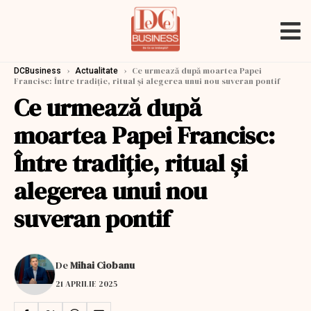
›
›
Ce urmează după moartea Papei
DCBusiness
Actualitate
Francisc: Între tradiție, ritual și alegerea unui nou suveran pontif
Ce urmează după
moartea Papei Francisc:
Între tradiție, ritual și
alegerea unui nou
suveran pontif
De
Mihai Ciobanu
21 APRILIE 2025