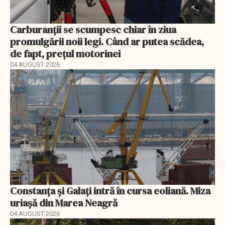
Carburanții se scumpesc chiar în ziua
promulgării noii legi. Când ar putea scădea,
de fapt, prețul motorinei
04 AUGUST 2026
Constanța și Galați intră în cursa eoliană. Miza
uriașă din Marea Neagră
04 AUGUST 2026