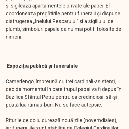
și sigilează apartamentele private ale papei. El
coordonează pregătirile pentru funeralii și dispune
distrugerea „Inelului Pescarului” și a sigiliului de
plumb, simboluri papale ce nu mai pot fi folosite de
nimeni.
Expoziția publică și funeraliile
Camerlengo, împreună cu trei cardinali-asistenți,
decide momentul în care trupul papei va fi depus în
Bazilica Sfântul Petru pentru ca credincioșii să-și
poată lua rămas-bun. Nu se face autopsie.
Riturile de doliu durează nouă zile (novemdiales),
iar funeraliile sunt stabilite de Colegiul Cardinalilor,