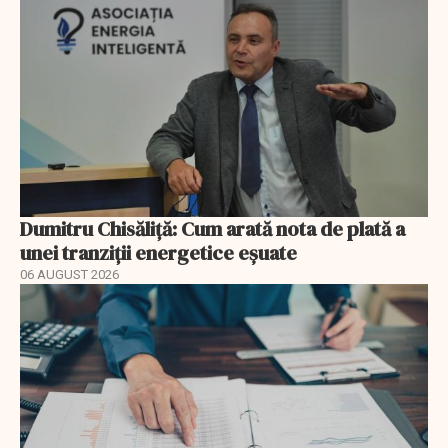
Dumitru Chisăliță: Cum arată nota de plată a
unei tranziții energetice eșuate
06 AUGUST 2026