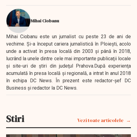
Mihai Ciobanu
Mihai Ciobanu este un jurnalist cu peste 23 de ani de
vechime. Şi-a început cariera jurnalistică în Ploieşti, acolo
unde a activat în presa locală din 2003 şi până în 2018,
lucrând la unele dintre cele mai importante publicaţii locale
şi site-uri de ştiri din judeţul Prahova.După experienţa
acumulată în presa locală şi regională, a intrat în anul 2018
în echipa DC News. În prezent este redactor-şef DC
Business şi redactor la DC News.
Stiri
Vezi toate articolele