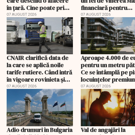
care deschid o afacere
un fel de Vinerea M
în țară. Cine poate primi
financiară pentru
banii și ce trebuie
România”. Miza nu s
07 AUGUST 2026
07 AUGUST 2026
rambursat
încheie în această s
CNAIR clarifică data de
Aproape 4.000 de e
la care se aplică noile
pentru un metru păt
tarife rutiere. Când intră
Ce se întâmplă pe pi
în vigoare rovinieta și
locuințelor premiu
TollRo
07 AUGUST 2026
07 AUGUST 2026
Adio drumuri în Bulgaria
Val de angajări la