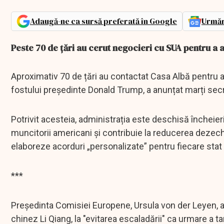
Adaugă-ne ca sursă preferată în Google
Urmăr
Peste 70 de țări au cerut negocieri cu SUA pentru a 
Aproximativ 70 de țări au contactat Casa Albă pentru a 
fostului președinte Donald Trump, a anunțat marți secre
Potrivit acesteia, administrația este deschisă încheier
muncitorii americani și contribuie la reducerea dezechi
elaboreze acorduri „personalizate” pentru fiecare stat 
***
Preşedinta Comisiei Europene, Ursula von der Leyen, a 
chinez Li Qiang, la "evitarea escaladării" ca urmare a t