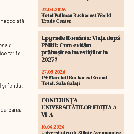
22.04.2026
Hotel Pullman Bucharest World
Trade Center
e negociată
Upgrade România: Viața după
PNRR: Cum evităm
Donald
prăbușirea investițiilor în
ice tarife
2027?
27.05.2026
JW Marriott Bucharest Grand
Hotel, Sala Galați
 şi fondat
CONFERINȚA
UNIVERSITĂȚILOR EDIȚIA A
încercarea
VI-A
10.06.2026
Universitatea de Științe Agronomice