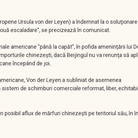
uropene Ursula von der Leyen) a îndemnat la o soluţionar
o nouă escaladare", se precizează în comunicat.
male americane "până la capăt", în pofida ameninţării lui 
importurile chinezeşti, dacă Beijingul nu va renunţa să apl
ane începând de joi.
e americane, Von der Leyen a subliniat de asemenea
n sistem de schimburi comerciale reformat, liber, echitabil
osibil aflux de mărfuri chinezeşti pe teritoriul său, în 