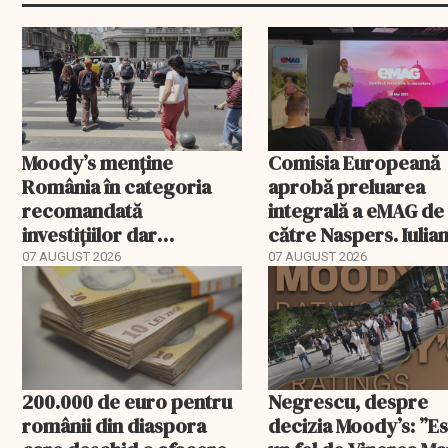
Moody’s menține
Comisia Europeană
România în categoria
aprobă preluarea
recomandată
integrală a eMAG de
investițiilor dar
către Naspers. Iulia
transmite un
Stanciu iese din
07 AUGUST 2026
07 AUGUST 2026
avertisment
acționariat
200.000 de euro pentru
Negrescu, despre
românii din diaspora
decizia Moody’s: ”E