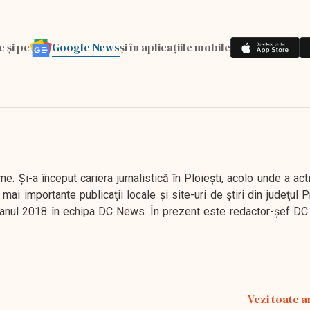
Google News
e și pe
și în aplicațiile mobile
. Şi-a început cariera jurnalistică în Ploieşti, acolo unde a act
mai importante publicaţii locale şi site-uri de ştiri din judeţul
 în anul 2018 în echipa DC News. În prezent este redactor-şef DC
Vezi toate a