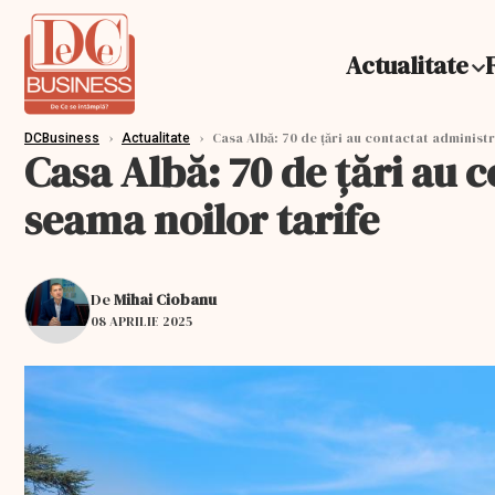
Actualitate
›
›
Casa Albă: 70 de ţări au contactat administ
DCBusiness
Actualitate
Casa Albă: 70 de ţări au
seama noilor tarife
De
Mihai Ciobanu
08 APRILIE 2025