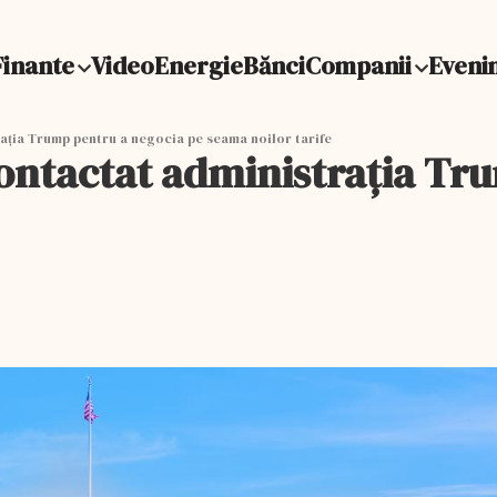
Finante
Video
Energie
Bănci
Companii
Eveni
raţia Trump pentru a negocia pe seama noilor tarife
 contactat administraţia Tr