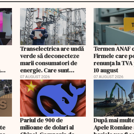
Transelectrica are undă
Termen ANAF ch
verde să deconecteze
Firmele care p
marii consumatori de
renunța la TVA
n
energie. Care sunt
10 august
condițiile
07 AUGUST 2026
07 AUGUST 2026
Pariul de 900 de
După mai multe
ste
milioane de dolari al
Apele Române 