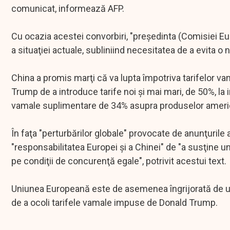
comunicat, informează AFP.
Cu ocazia acestei convorbiri, "preşedinta (Comisiei E
a situaţiei actuale, subliniind necesitatea de a evita 
China a promis marţi că va lupta împotriva tarifelor va
Trump de a introduce tarife noi şi mai mari, de 50%, la 
vamale suplimentare de 34% asupra produselor americ
În faţa "perturbărilor globale" provocate de anunţuril
"responsabilitatea Europei şi a Chinei" de "a susţine u
pe condiţii de concurenţă egale", potrivit acestui text.
Uniunea Europeană este de asemenea îngrijorată de un p
de a ocoli tarifele vamale impuse de Donald Trump.