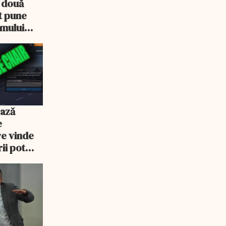
e două
ot pune
emului
ează
e
re vinde
ii pot
% mai mult