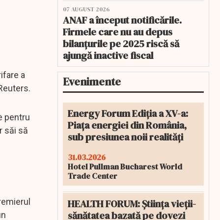
07 AUGUST 2026
ANAF a început notificările.
Firmele care nu au depus
bilanțurile pe 2025 riscă să
ajungă inactive fiscal
ifare a
Evenimente
 Reuters.
Energy Forum Ediția a XV-a:
e pentru
Piața energiei din România,
r săi să
sub presiunea noii realități
31.03.2026
Hotel Pullman Bucharest World
Trade Center
remierul
HEALTH FORUM: Știința vieții-
sănătatea bazată pe dovezi
un