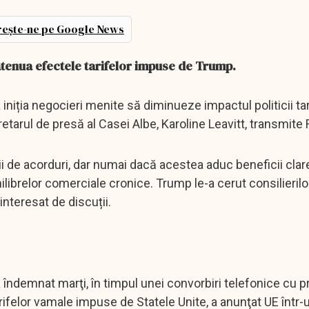
ește-ne pe Google News
atenua efectele tarifelor impuse de Trump.
iniția negocieri menite să diminueze impactul politicii tar
tarul de presă al Casei Albe, Karoline Leavitt, transmite
ii de acorduri, dar numai dacă acestea aduc beneficii clar
librelor comerciale cronice. Trump le-a cerut consilierilo
interesat de discuții.
îndemnat marţi, în timpul unei convorbiri telefonice cu p
arifelor vamale impuse de Statele Unite, a anunţat UE într-