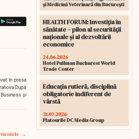
și Medicină Veterinară din București
HEALTH FORUM: Investiția în
sănătate – pilon al securității
naționale și al dezvoltării
economice
24.06.2026
Hotel Pullman Bucharest World
Trade Center
ivat în presa
Educația rutieră, disciplină
 Prahova.După
obligatorie indiferent de
 Business şi
vârstă
31.07.2026
Platourile DC Media Group
rticolele