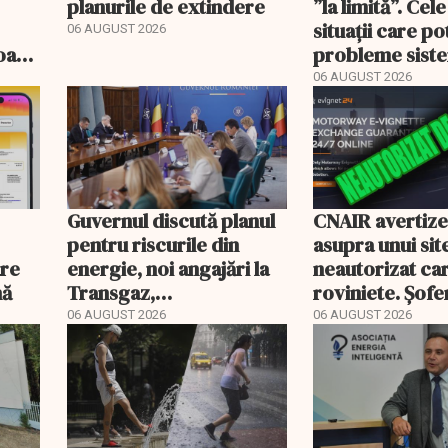
planurile de extindere
”la limită”. Cel
situații care p
06 AUGUST 2026
roape
probleme sist
bate
energetic
06 AUGUST 2026
Guvernul discută planul
CNAIR avertiz
pentru riscurile din
asupra unui sit
are
energie, noi angajări la
neautorizat ca
nă
Transgaz,
roviniete. Șofer
Transelectrica și
plăti și cu 186
06 AUGUST 2026
06 AUGUST 2026
Hidroelectrica și
programul pentru di