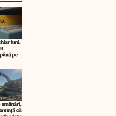
iar luni.
ot
 până pe
 amânări,
anunță că