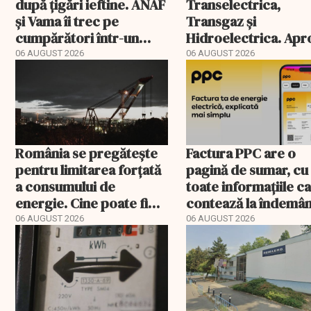
după țigări ieftine. ANAF
Transelectrica,
și Vama îi trec pe
Transgaz și
cumpărători într-un
Hidroelectrica. Ap
registru electronic
400 de posturi apro
06 AUGUST 2026
06 AUGUST 2026
România se pregătește
Factura PPC are o
pentru limitarea forțată
pagină de sumar, cu
a consumului de
toate informațiile c
energie. Cine poate fi
contează la îndemâ
deconectat
06 AUGUST 2026
06 AUGUST 2026