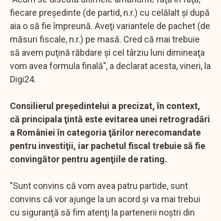
fiecare preşedinte (de partid, n.r.) cu celălalt şi după
aia o să fie împreună. Aveţi variantele de pachet (de
măsuri fiscale, n.r.) pe masă. Cred că mai trebuie
să avem puţină răbdare şi cel târziu luni dimineaţa
vom avea formula finală", a declarat acesta, vineri, la
Digi24.
Consilierul preşedintelui a precizat, în context,
că principala ţintă este evitarea unei retrogradări
a României în categoria ţărilor nerecomandate
pentru investiţii, iar pachetul fiscal trebuie să fie
convingător pentru agenţiile de rating.
"Sunt convins că vom avea patru partide, sunt
convins că vor ajunge la un acord şi va mai trebui
cu siguranţă să fim atenţi la partenerii noştri din