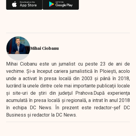
Mihai Ciobanu
Mihai Ciobanu este un jurnalist cu peste 23 de ani de
vechime. Şi-a început cariera jurnalistică în Ploieşti, acolo
unde a activat în presa locală din 2003 şi până în 2018,
lucrând la unele dintre cele mai importante publicaţii locale
şi site-uri de ştiri din judeţul Prahova.După experienţa
acumulată în presa locală şi regională, a intrat în anul 2018
în echipa DC News. În prezent este redactor-şef DC
Business şi redactor la DC News.