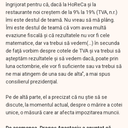
îngrijorat pentru că, dacă la HoReCa şi la
restaurante noi creştem de la 9% la 19% (TVA, n.r.)
îmi este destul de teamă. Nu vreau să mă plâng.
Îmi este destul de teamă că vom avea multă
evaziune fiscală şi că rezultatele nu vor fi cele
matematice, dar va trebui să vedem(...) în secunda
de faţă vorbim despre cotele de TVA şi va trebui să
aşteptăm rezultatele şi să vedem dacă, poate prin
luna octombrie, ele vor fi suficiente sau va trebui să
ne mai atingem de una sau de alta", a mai spus
consilierul prezidenţial.
Pe de altă parte, el a precizat că nu ştie să se
discute, la momentul actual, despre o mărire a cotei
unice, o măsură care ar afecta impozitarea muncii.
De asemenea, Dragoş Anastasiu a anunţat că