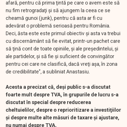
afară, pentru că prima ţintă pe care o avem este să
nu fim retrogradaţi şi să ajungem la ceea ce se
cheamă gunoi (junk), pentru că asta ar fi cu
adevărat o problemă serioasă pentru România.
Deci, ăsta este este primul obiectiv şi asta va trebui
cu discernământ să fie evitat, printr-un pachet care
să ţină cont de toate opiniile, şi ale preşedintelui, şi
ale partidelor, şi să fie şi suficient de convingător
pentru cei care ne clasifică, dacă vreţi aşa, în zona
de credibilitate", a subliniat Anastasiu.
Acesta a precizat că, deşi public s-a discutat
foarte mult despre TVA, în grupurile de lucru s-a
discutat în special despre reducerea
cheltuielilor, despre o reprioritizare a investiţiilor
şi despre multe alte măsuri de taxare şi ajustare,
nu numai despre TVA.