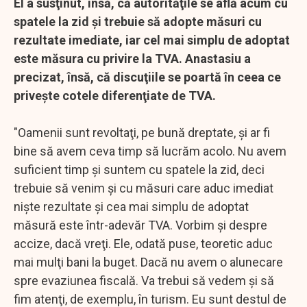
El a susţinut, însă, că autorităţile se află acum cu
spatele la zid şi trebuie să adopte măsuri cu
rezultate imediate, iar cel mai simplu de adoptat
este măsura cu privire la TVA. Anastasiu a
precizat, însă, că discuţiile se poartă în ceea ce
priveşte cotele diferenţiate de TVA.
"Oamenii sunt revoltaţi, pe bună dreptate, şi ar fi
bine să avem ceva timp să lucrăm acolo. Nu avem
suficient timp şi suntem cu spatele la zid, deci
trebuie să venim şi cu măsuri care aduc imediat
nişte rezultate şi cea mai simplu de adoptat
măsură este într-adevăr TVA. Vorbim şi despre
accize, dacă vreţi. Ele, odată puse, teoretic aduc
mai mulţi bani la buget. Dacă nu avem o alunecare
spre evaziunea fiscală. Va trebui să vedem şi să
fim atenţi, de exemplu, în turism. Eu sunt destul de