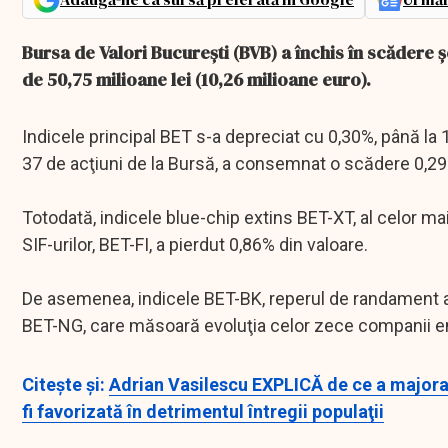
Bursa de Valori Bucureşti (BVB) a închis în scădere 
de 50,75 milioane lei (10,26 milioane euro).
Indicele principal BET s-a depreciat cu 0,30%, până la 1
37 de acţiuni de la Bursă, a consemnat o scădere 0,29
Totodată, indicele blue-chip extins BET-XT, al celor mai 
SIF-urilor, BET-FI, a pierdut 0,86% din valoare.
De asemenea, indicele BET-BK, reperul de randament al f
BET-NG, care măsoară evoluţia celor zece companii ener
Citeşte şi:
Adrian Vasilescu EXPLICĂ de ce a majora
fi favorizată în detrimentul întregii populaţii