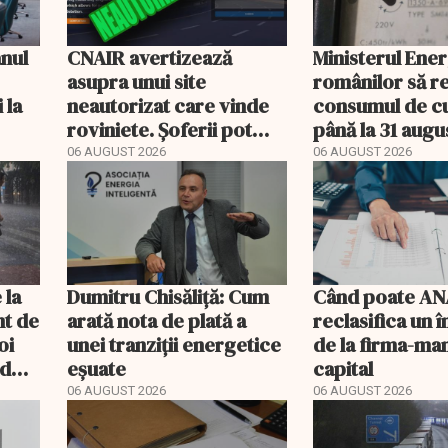
anul
CNAIR avertizează
Ministerul Ener
asupra unui site
românilor să r
 la
neautorizat care vinde
consumul de c
roviniete. Șoferii pot
până la 31 augu
plăti și cu 186% mai mult
06 AUGUST 2026
06 AUGUST 2026
i
 la
Dumitru Chisăliță: Cum
Când poate AN
ânt de
arată nota de plată a
reclasifica un
oi
unei tranziții energetice
de la firma-ma
od
eșuate
capital
06 AUGUST 2026
06 AUGUST 2026