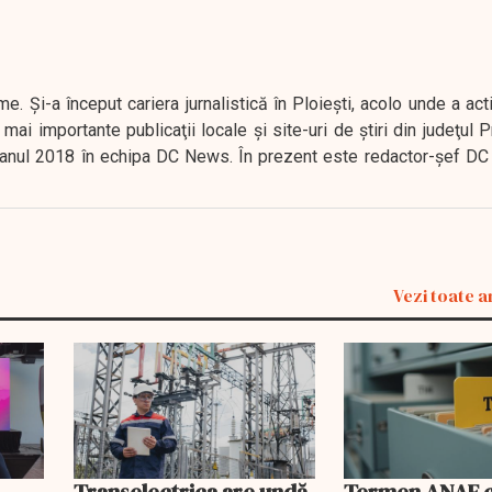
. Şi-a început cariera jurnalistică în Ploieşti, acolo unde a act
mai importante publicaţii locale şi site-uri de ştiri din judeţul
 în anul 2018 în echipa DC News. În prezent este redactor-şef DC
Vezi toate a