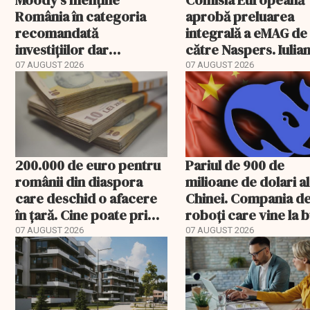
Moody’s menține
Comisia Europeană
România în categoria
aprobă preluarea
recomandată
integrală a eMAG de
investițiilor dar
către Naspers. Iulia
transmite un
Stanciu iese din
07 AUGUST 2026
07 AUGUST 2026
avertisment
acționariat
200.000 de euro pentru
Pariul de 900 de
românii din diaspora
milioane de dolari al
care deschid o afacere
Chinei. Compania d
în țară. Cine poate primi
roboți care vine la 
banii și ce trebuie
07 AUGUST 2026
07 AUGUST 2026
rambursat