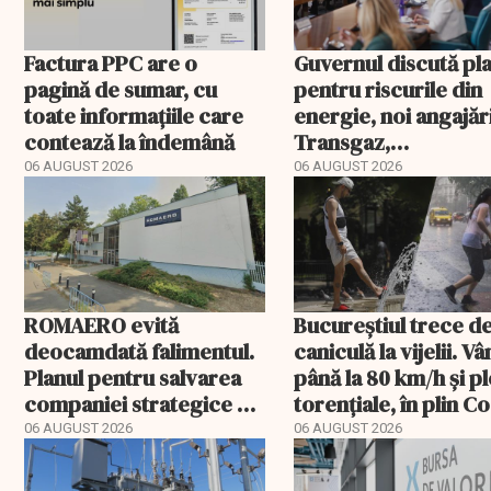
Factura PPC are o
Guvernul discută pl
pagină de sumar, cu
pentru riscurile din
toate informațiile care
energie, noi angajări
contează la îndemână
Transgaz,
Transelectrica și
06 AUGUST 2026
06 AUGUST 2026
Hidroelectrica și
programul pentru d
ROMAERO evită
Bucureștiul trece de
deocamdată falimentul.
caniculă la vijelii. V
Planul pentru salvarea
până la 80 km/h și pl
companiei strategice a
torențiale, în plin C
fost confirmat
portocaliu
06 AUGUST 2026
06 AUGUST 2026