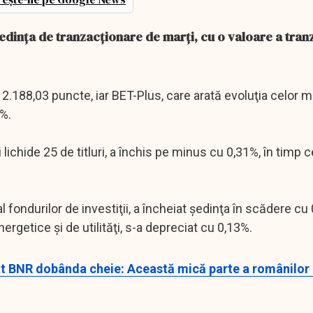
şedinţa de tranzacţionare de marţi, cu o valoare a tranz
2.188,03 puncte, iar BET-Plus, care arată evoluţia celor ma
%.
lichide 25 de titluri, a închis pe minus cu 0,31%, în timp c
ondurilor de investiţii, a încheiat şedinţa în scădere cu 0
getice şi de utilităţi, s-a depreciat cu 0,13%.
t BNR dobânda cheie: Această mică parte a românilor