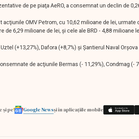
zentative de pe piaţa AeRO, a consemnat un declin de 0,2
 acţiunile OMV Petrom, cu 10,62 milioane de lei, urmate de
 de 6,29 milioane de lei, şi cele ale BRD - 4,88 milioane le
e Uztel (+13,27%), Dafora (+8,7%) şi Şantierul Naval Orşova
 consemnate de acţiunile Bermas (- 11,29%), Condmag (- 7
Google News
e și pe
și în aplicațiile mobile