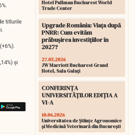
Hotel Pullman Bucharest World
6%.
Trade Center
 titlurile
Upgrade România: Viața după
i.
PNRR: Cum evităm
prăbușirea investițiilor în
2027?
 (+6%).
27.05.2026
,14%) şi
JW Marriott Bucharest Grand
Hotel, Sala Galați
CONFERINȚA
UNIVERSITĂȚILOR EDIȚIA A
VI-A
10.06.2026
Universitatea de Științe Agronomice
și Medicină Veterinară din București