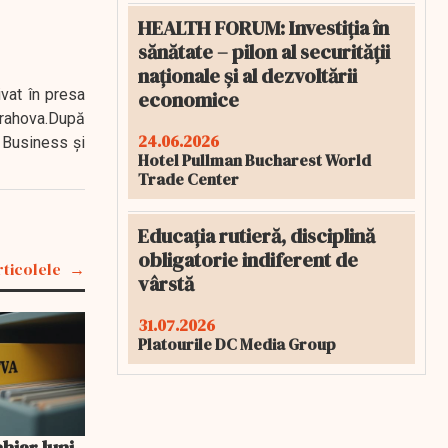
HEALTH FORUM: Investiția în
sănătate – pilon al securității
naționale și al dezvoltării
ivat în presa
economice
 Prahova.După
24.06.2026
 Business şi
Hotel Pullman Bucharest World
Trade Center
Educația rutieră, disciplină
obligatorie indiferent de
rticolele
vârstă
31.07.2026
Platourile DC Media Group