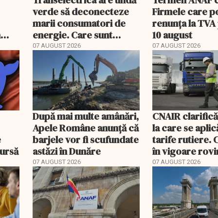
Transelectrica are undă
Termen ANAF ch
verde să deconecteze
Firmele care p
marii consumatori de
renunța la TVA
n
energie. Care sunt
10 august
condițiile
07 AUGUST 2026
07 AUGUST 2026
După mai multe amânări,
CNAIR clarifică
Apele Române anunță că
la care se aplic
e
barjele vor fi scufundate
tarife rutiere. 
bursă
astăzi în Dunăre
în vigoare rovin
TollRo
07 AUGUST 2026
07 AUGUST 2026