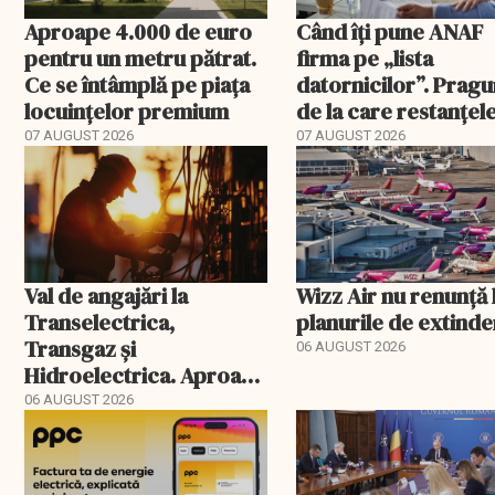
Aproape 4.000 de euro
Când îți pune ANAF
pentru un metru pătrat.
firma pe „lista
Ce se întâmplă pe piața
datornicilor”. Pragu
locuințelor premium
de la care restanțel
devin publice
07 AUGUST 2026
07 AUGUST 2026
Val de angajări la
Wizz Air nu renunță 
Transelectrica,
planurile de extind
Transgaz și
06 AUGUST 2026
Hidroelectrica. Aproape
400 de posturi aprobate
06 AUGUST 2026