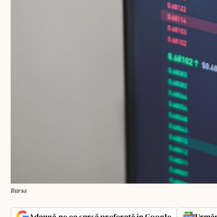
Bursa
Adaugă-ne ca sursă preferată în Google
Urmăr