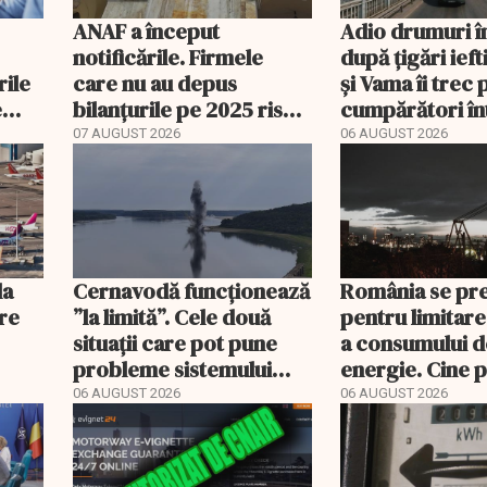
ANAF a început
Adio drumuri î
notificările. Firmele
după țigări ief
rile
care nu au depus
și Vama îi trec 
e
bilanțurile pe 2025 riscă
cumpărători în
să ajungă inactive fiscal
registru electr
07 AUGUST 2026
06 AUGUST 2026
la
Cernavodă funcționează
România se pr
ere
”la limită”. Cele două
pentru limitare
situații care pot pune
a consumului d
probleme sistemului
energie. Cine p
energetic
deconectat
06 AUGUST 2026
06 AUGUST 2026