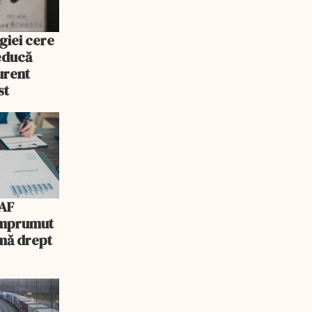
giei cere
educă
urent
st
AF
 împrumut
mă drept