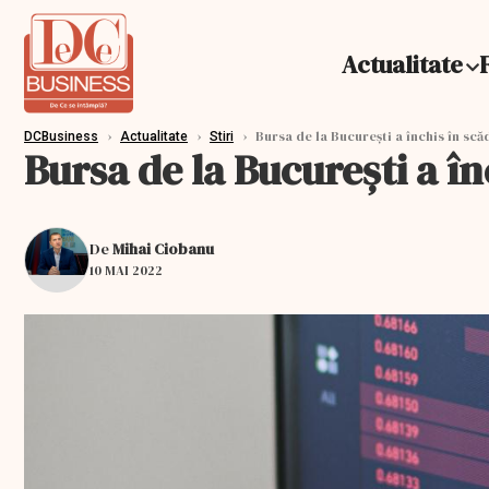
Actualitate
›
›
›
Bursa de la Bucureşti a închis în scă
DCBusiness
Actualitate
Stiri
Bursa de la Bucureşti a î
De
Mihai Ciobanu
10 MAI 2022