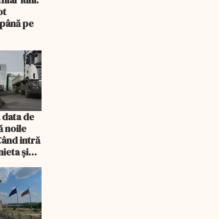
iar luni.
ot
 până pe
 data de
ă noile
Când intră
ieta și