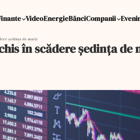
Finante
Video
Energie
Bănci
Companii
Eveni
dere şedinţa de marţi
nchis în scădere şedinţa de 