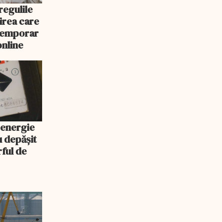
egulile
nirea care
 temporar
online
 energie
u depășit
rful de