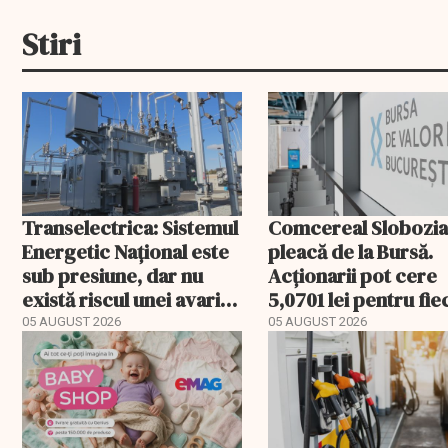
Stiri
Transelectrica: Sistemul
Comcereal Slobozi
Energetic Național este
pleacă de la Bursă.
sub presiune, dar nu
Acționarii pot cere
există riscul unei avarii
5,0701 lei pentru fi
majore
acțiune
05 AUGUST 2026
05 AUGUST 2026