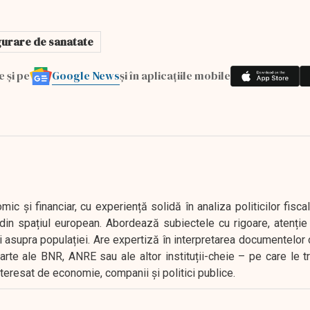
gurare de sanatate
Google News
e și pe
și în aplicațiile mobile
 și financiar, cu experiență solidă în analiza politicilor fiscal
in spațiul european. Abordează subiectele cu rigoare, atenție l
i asupra populației. Are expertiză în interpretarea documentelor 
oarte ale BNR, ANRE sau ale altor instituții-cheie – pe care le 
interesat de economie, companii și politici publice.