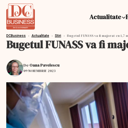
Actualitate
›
›
›
Bugetul FUNASS va fi majorat cu 1,7 m
DCBusiness
Actualitate
Stiri
Bugetul FUNASS va fi major
De
Oana Pavelescu
09 NOIEMBRIE 2023