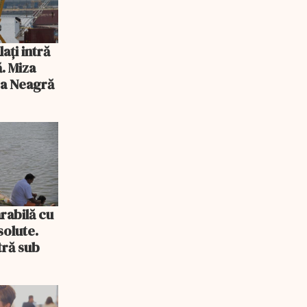
ați intră
ă. Miza
ea Neagră
rabilă cu
solute.
tră sub