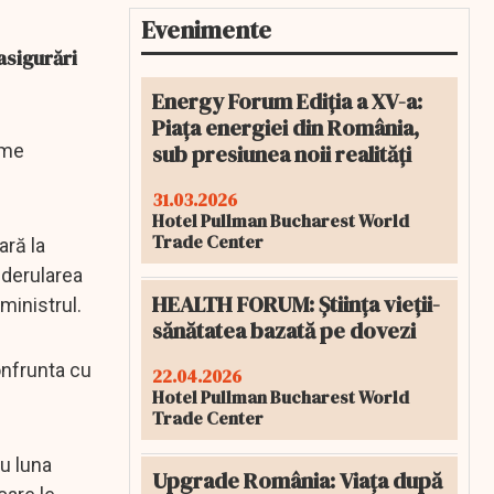
Evenimente
asigurări
Energy Forum Ediția a XV-a:
Piața energiei din România,
sub presiunea noii realități
ame
31.03.2026
Hotel Pullman Bucharest World
Trade Center
ară la
 derularea
HEALTH FORUM: Știința vieții-
ministrul.
sănătatea bazată pe dovezi
onfrunta cu
22.04.2026
Hotel Pullman Bucharest World
Trade Center
ru luna
Upgrade România: Viața după