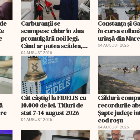
 de
Carburanții se
Constanța și Gal
Ce
scumpesc chiar în ziua
în cursa eolian
e
promulgării noii legi.
uriașă din Mar
Când ar putea scădea,
04 AUGUST 2026
de fapt, prețul
04 AUGUST 2026
motorinei
Cât câștigi la FIDELIS cu
Căldură compa
ă
10.000 de lei. Titluri de
recordurile ab
ere
stat 7-14 august 2026
Șapte județe in
cod roșu
04 AUGUST 2026
04 AUGUST 2026