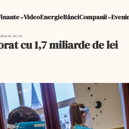
Finante
Video
Energie
Bănci
Companii
Eveni
iliarde de lei
at cu 1,7 miliarde de lei