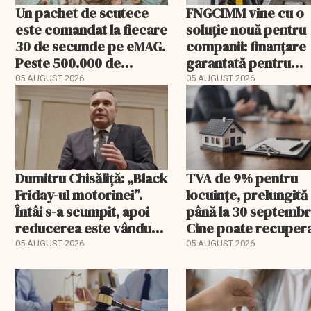
Un pachet de scutece
FNGCIMM vine cu o
este comandat la fiecare
soluție nouă pentru
30 de secunde pe eMAG.
companii: finanțare
Peste 500.000 de
garantată pentru
comenzi pentru
carburant și transp
05 AUGUST 2026
05 AUGUST 2026
bebeluși au fost cu
livrare a doua
Dumitru Chisăliță: „Black
TVA de 9% pentru
Friday-ul motorinei”.
locuințe, prelungită
Întâi s-a scumpit, apoi
până la 30 septembr
reducerea este vândută
Cine poate recuper
drept ajutor
diferența de taxă
05 AUGUST 2026
05 AUGUST 2026