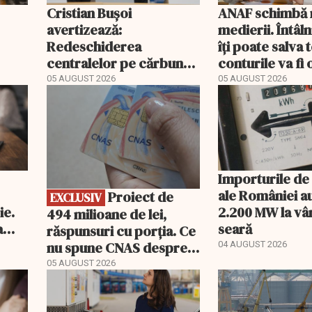
Cristian Bușoi
ANAF schimbă r
avertizează:
medierii. Întâl
Redeschiderea
îți poate salva
centralelor pe cărbune
conturile va fi 
ort
poate costa România
05 AUGUST 2026
05 AUGUST 2026
EXCLUSIV
peste un miliard de euro
Importurile de
ale României a
Proiect de
EXCLUSIV
ie.
2.200 MW la vâ
494 milioane de lei,
a
seară
răspunsuri cu porția. Ce
nu spune CNAS despre
04 AUGUST 2026
noul PIAS
05 AUGUST 2026