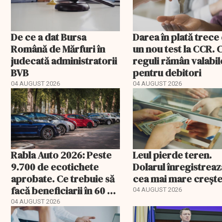
De ce a dat Bursa
Darea în plată trece
Română de Mărfuri în
un nou test la CCR. 
judecată administratorii
reguli rămân valabil
BVB
pentru debitori
04 AUGUST 2026
04 AUGUST 2026
Rabla Auto 2026: Peste
Leul pierde teren.
9.700 de ecotichete
Dolarul înregistreaz
aprobate. Ce trebuie să
cea mai mare creșt
facă beneficiarii în 60 de
04 AUGUST 2026
zile
04 AUGUST 2026