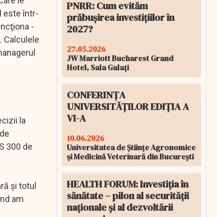
care le
PNRR: Cum evităm
 este într-
prăbușirea investițiilor în
ncţiona -
2027?
. Calculele
27.05.2026
 managerul
JW Marriott Bucharest Grand
Hotel, Sala Galați
CONFERINȚA
UNIVERSITĂȚILOR EDIȚIA A
VI-A
cizii la
 de
10.06.2026
AS 300 de
Universitatea de Științe Agronomice
și Medicină Veterinară din București
HEALTH FORUM: Investiția în
ă şi totul
sănătate – pilon al securității
Când am
naționale și al dezvoltării