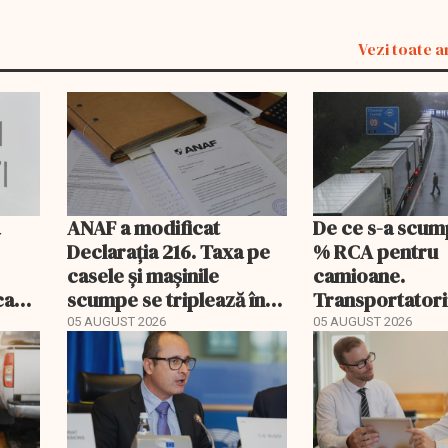
Vezi toate a
a
ANAF a modificat
De ce s-a scum
Declarația 216. Taxa pe
% RCA pentru
casele și mașinile
camioane.
ecare
scumpe se triplează în
Transportatori
2026
să publice tarif
05 AUGUST 2026
05 AUGUST 2026