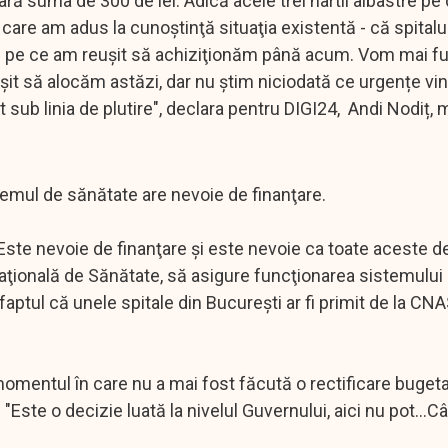
ă suma de 300 de lei. Adică acele trei hârtii albastre pe 
are am adus la cunoştinţă situaţia existentă - că spitalul
ăm pe ce am reuşit să achiziţionăm până acum. Vom mai fu
şit să alocăm astăzi, dar nu ştim niciodată ce urgențe vin
t sub linia de plutire", declara pentru DIGI24, Andi Nodiț,
stemul de sănătate are nevoie de finanţare.
 Este nevoie de finanţare şi este nevoie ca toate aceste de
Naţională de Sănătate, să asigure funcţionarea sistemului
faptul că unele spitale din Bucureşti ar fi primit de la CN
mentul în care nu a mai fost făcută o rectificare bugetar
 "Este o decizie luată la nivelul Guvernului, aici nu pot...