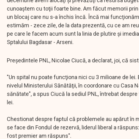
decembrie avem alocaţi şi prevăzuţi ca resursa bugetar
cunoaştem cu toţii foarte bine. Am făcut memorii prin c
un blocaj care nu s-a închis încă. Încă mai funcţion
estimăm - zece zile, de la data prezentă, cu ce am reu
pe care le facem acum sunt la linia de plutire şi imedia
Sptalului Bagdasar - Arseni.
Preşedintele PNL, Nicolae Ciucă, a declarat, joi, că si
"Un spital nu poate funcţiona nici cu 3 milioane de lei.
nivelul Ministerului Sănătăţii, în coordonare cu Casa 
sănătate", a spus Ciucă la sediul PNL, întrebat despre 
lei.
Chestionat despre faptul că problemele au apărut în mo
se face din Fondul de rezervă, liderul liberal a răspuns:
fost premier am răspuns".