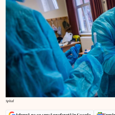
Spital
Adaugă-ne ca sursă preferată în Google
Urmăr