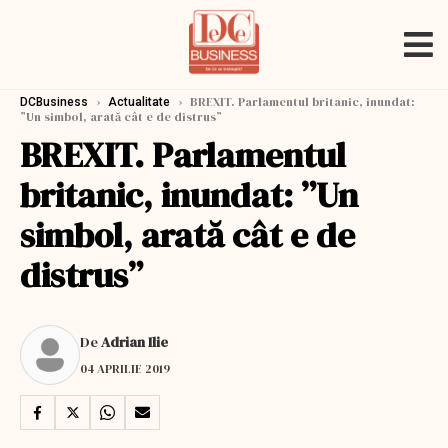
›
›
BREXIT. Parlamentul britanic, inundat:
DCBusiness
Actualitate
”Un simbol, arată cât e de distrus”
BREXIT. Parlamentul
britanic, inundat: ”Un
simbol, arată cât e de
distrus”
De
Adrian Ilie
04 APRILIE 2019