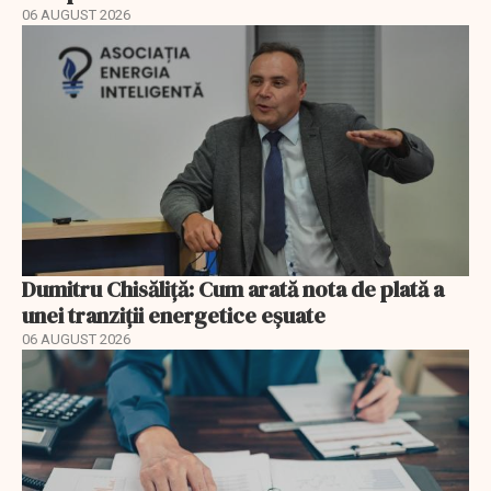
06 AUGUST 2026
Dumitru Chisăliță: Cum arată nota de plată a
unei tranziții energetice eșuate
06 AUGUST 2026