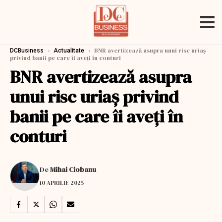
›
›
BNR avertizează asupra unui risc uriaş
DCBusiness
Actualitate
privind banii pe care îi aveţi în conturi
BNR avertizează asupra
unui risc uriaş privind
banii pe care îi aveţi în
conturi
De
Mihai Ciobanu
10 APRILIE 2025