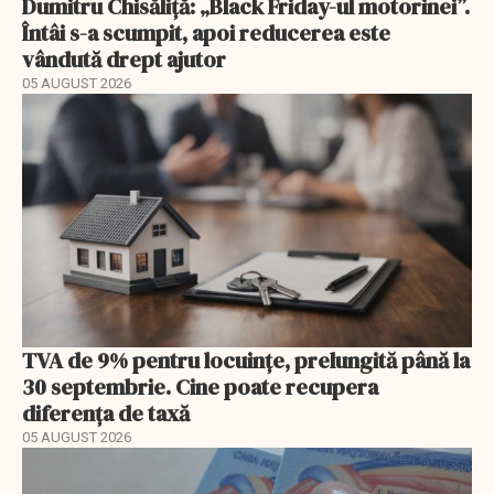
Dumitru Chisăliță: „Black Friday-ul motorinei”.
Întâi s-a scumpit, apoi reducerea este
vândută drept ajutor
05 AUGUST 2026
TVA de 9% pentru locuințe, prelungită până la
30 septembrie. Cine poate recupera
diferența de taxă
05 AUGUST 2026
EXCLUSIV