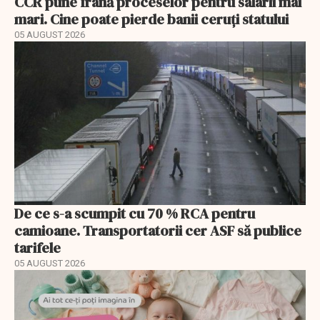
CCR pune frână proceselor pentru salarii mai
mari. Cine poate pierde banii ceruți statului
05 AUGUST 2026
De ce s-a scumpit cu 70 % RCA pentru
camioane. Transportatorii cer ASF să publice
tarifele
05 AUGUST 2026