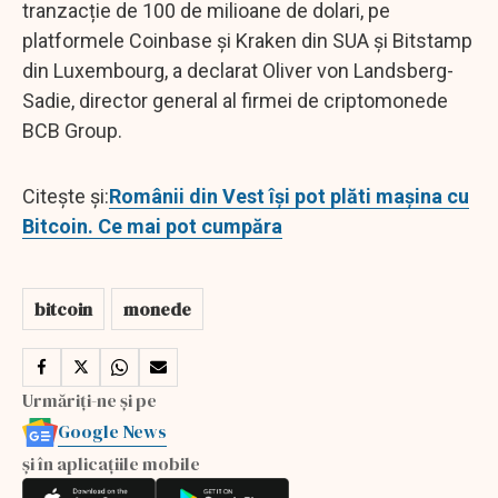
tranzacție de 100 de milioane de dolari, pe
platformele Coinbase şi Kraken din SUA şi Bitstamp
din Luxembourg, a declarat Oliver von Landsberg-
Sadie, director general al firmei de criptomonede
BCB Group.
Citește și:
Românii din Vest îşi pot plăti maşina cu
Bitcoin. Ce mai pot cumpăra
bitcoin
monede
Urmăriți-ne și pe
Google News
și în aplicațiile mobile