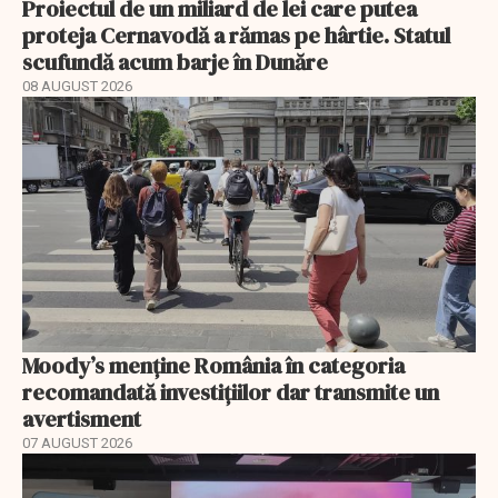
Proiectul de un miliard de lei care putea
proteja Cernavodă a rămas pe hârtie. Statul
scufundă acum barje în Dunăre
08 AUGUST 2026
Moody’s menține România în categoria
recomandată investițiilor dar transmite un
avertisment
07 AUGUST 2026