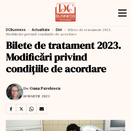
›
›
›
Bilete de tratament 2023.
DCBusiness
Actualitate
Stiri
Modificări privind condițiile de acordare
Bilete de tratament 2023.
Modificări privind
condițiile de acordare
De
Oana Pavelescu
10 MARTIE 2023