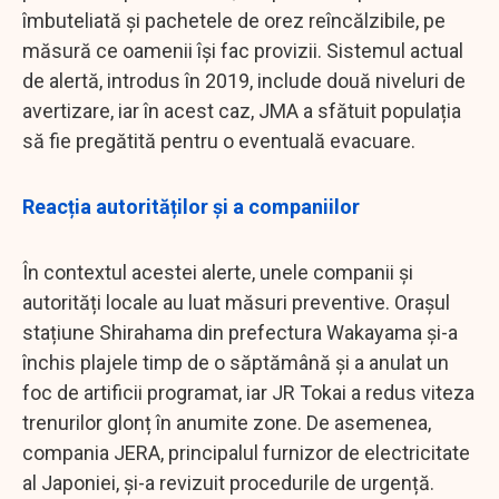
îmbuteliată și pachetele de orez reîncălzibile, pe
măsură ce oamenii își fac provizii. Sistemul actual
de alertă, introdus în 2019, include două niveluri de
avertizare, iar în acest caz, JMA a sfătuit populația
să fie pregătită pentru o eventuală evacuare.
Reacția autorităților și a companiilor
În contextul acestei alerte, unele companii și
autorități locale au luat măsuri preventive. Orașul
stațiune Shirahama din prefectura Wakayama și-a
închis plajele timp de o săptămână și a anulat un
foc de artificii programat, iar JR Tokai a redus viteza
trenurilor glonț în anumite zone. De asemenea,
compania JERA, principalul furnizor de electricitate
al Japoniei, și-a revizuit procedurile de urgență.