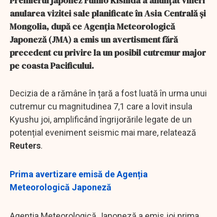
Premierul japonez Fumio Kishida a anunțat vineri
anularea vizitei sale planificate în Asia Centrală și
Mongolia, după ce Agenția Meteorologică
Japoneză (JMA) a emis un avertisment fără
precedent cu privire la un posibil cutremur major
pe coasta Pacificului.
Decizia de a rămâne în țară a fost luată în urma unui
cutremur cu magnitudinea 7,1 care a lovit insula
Kyushu joi, amplificând îngrijorările legate de un
potențial eveniment seismic mai mare, relatează
Reuters
.
Prima avertizare emisă de Agenția
Meteorologică Japoneză
Agenția Meteorologică Japoneză a emis joi prima