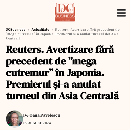
›
›
Reuters. Avertizare fără precedent de
DCBusiness
Actualitate
”mega cutremur” în Japonia. Premierul și-a anulat turneul din Asia
Centrală
Reuters. Avertizare fără
precedent de ”mega
cutremur” în Japonia.
Premierul și-a anulat
turneul din Asia Centrală
De
Oana Pavelescu
09 AUGUST 2024