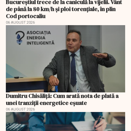
Bucureștiul trece de la caniculă la vijelii. Vânt
de până la 80 km/h și ploi torențiale, în plin
Cod portocaliu
06 AUGUST 2026
Dumitru Chisăliță: Cum arată nota de plată a
unei tranziții energetice eșuate
06 AUGUST 2026