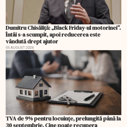
Dumitru Chisăliță: „Black Friday-ul motorinei”.
Întâi s-a scumpit, apoi reducerea este
vândută drept ajutor
05 AUGUST 2026
TVA de 9% pentru locuințe, prelungită până la
30 septembrie. Cine poate recupera