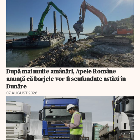
După mai multe amânări, Apele Române
anunță că barjele vor fi scufundate astăzi în
Dunăre
07 AUGUST 2026