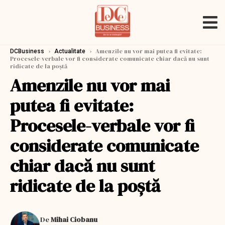
›
›
Amenzile nu vor mai putea fi evitate:
DCBusiness
Actualitate
Procesele-verbale vor fi considerate comunicate chiar dacă nu sunt
ridicate de la poștă
Amenzile nu vor mai
putea fi evitate:
Procesele-verbale vor fi
considerate comunicate
chiar dacă nu sunt
ridicate de la poștă
De
Mihai Ciobanu