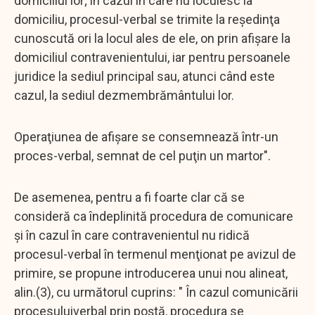
domiciliul lor; în cazul în care nu locuiesc la
domiciliu, procesul-verbal se trimite la reşedinţa
cunoscută ori la locul ales de ele, on prin afişare la
domiciliul contravenientului, iar pentru persoanele
juridice la sediul principal sau, atunci când este
cazul, la sediul dezmembrământului lor.
Operaţiunea de afişare se consemnează într-un
proces-verbal, semnat de cel puţin un martor".
De asemenea, pentru a fi foarte clar că se
consideră ca îndeplinită procedura de comunicare
şi în cazul în care contravenientul nu ridică
procesul-verbal în termenul menţionat pe avizul de
primire, se propune introducerea unui nou alineat,
alin.(3), cu următorul cuprins: " În cazul comunicării
procesuluiverbal prin poştă, procedura se