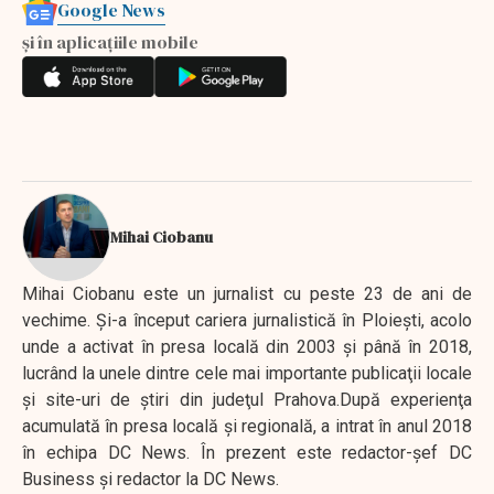
Google News
și în aplicațiile mobile
Mihai Ciobanu
Mihai Ciobanu este un jurnalist cu peste 23 de ani de
vechime. Şi-a început cariera jurnalistică în Ploieşti, acolo
unde a activat în presa locală din 2003 şi până în 2018,
lucrând la unele dintre cele mai importante publicaţii locale
şi site-uri de ştiri din judeţul Prahova.După experienţa
acumulată în presa locală şi regională, a intrat în anul 2018
în echipa DC News. În prezent este redactor-şef DC
Business şi redactor la DC News.