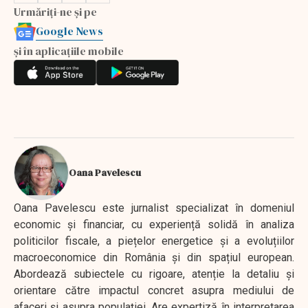
Urmăriți-ne și pe
Google News
și în aplicațiile mobile
Oana Pavelescu
Oana Pavelescu este jurnalist specializat în domeniul
economic și financiar, cu experiență solidă în analiza
politicilor fiscale, a piețelor energetice și a evoluțiilor
macroeconomice din România și din spațiul european.
Abordează subiectele cu rigoare, atenție la detaliu și
orientare către impactul concret asupra mediului de
afaceri și asupra populației. Are expertiză în interpretarea