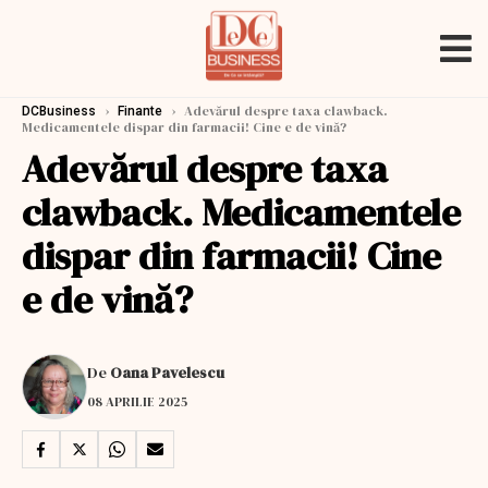
›
›
Adevărul despre taxa clawback.
DCBusiness
Finante
Medicamentele dispar din farmacii! Cine e de vină?
Adevărul despre taxa
clawback. Medicamentele
dispar din farmacii! Cine
e de vină?
De
Oana Pavelescu
08 APRILIE 2025